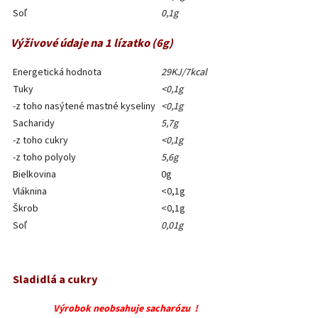
Soľ
0,1g
Výživové údaje na 1 lízatko (6g)
Energetická hodnota
29KJ/7kcal
Tuky
<0,1g
-z toho nasýtené mastné kyseliny
<0,1g
Sacharidy
5,7g
-z toho cukry
<0,1g
-z toho polyoly
5,6g
Bielkovina
0g
Vláknina
<0,1g
Škrob
<0,1g
Soľ
0,01g
Sladidlá a cukry
Výrobok neobsahuje sacharózu !