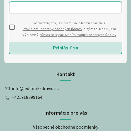
potvrdzujem, že som sa oboznámil/a s
Pravidlami ochrany osobných údajov
a týmto udeľujem
výslovný
súhlas so spracúvaním mojich osobných údajov
Prihlásiť sa
Kontakt
info
@
jedlomkzdraviu.sk
+421918399164
Informácie pre vás
Všeobecné obchodné podmienky