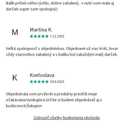
Balík prišiel veľmi rýchlo, dobre zabalený.. v nutri som mala aj
darček super som spokojná:)
Martina K.
M
7.11.2025
Veľká spokojnosť s objednávkou. Objednané už viac krát, tovar
vždy starostlivo zabalený a v balíku bol zakaždým malý darček.
Kvetoslava
K
19.9.2025
Objednávala som prvýkrát a produkty predčili moje
očakávania.Vynikajúce.Určite si budem objednávať aj v
budúcnosti.Ďakujem
Zobraziť všetky hodnotenia obchodu