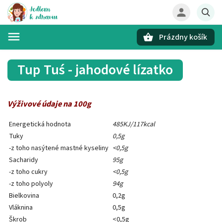
Prázdny košík
Hľadať
Tup Tuś - jahodové lízatko
Výživové údaje na 100g
Energetická hodnota
485KJ/117kcal
Tuky
0,5g
-z toho nasýtené mastné kyseliny
<0,5g
Sacharidy
95g
-z toho cukry
<0,5g
-z toho polyoly
94g
Bielkovina
0,2g
Vláknina
0,5g
Škrob
<0,5g