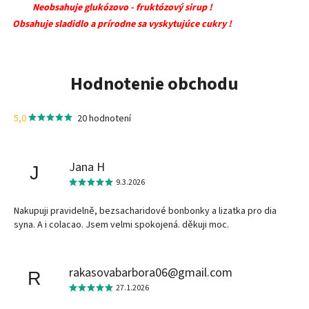
Neobsahuje glukózovo - fruktózový sirup !
Obsahuje sladidlo a prírodne sa vyskytujúce cukry !
Hodnotenie obchodu
5,0
20 hodnotení
Jana H
J
9.3.2026
Nakupuji pravidelně, bezsacharidové bonbonky a lizatka pro dia
syna. A i colacao. Jsem velmi spokojená. děkuji moc.
rakasovabarbora06@gmail.com
R
27.1.2026