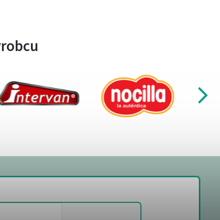
ýrobcu