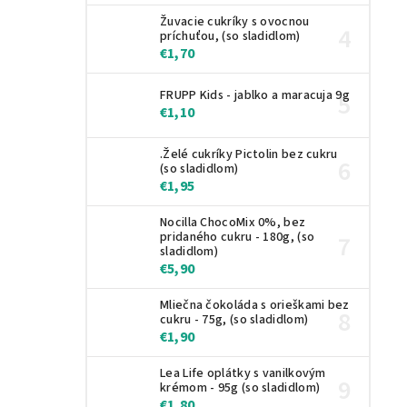
Žuvacie cukríky s ovocnou
príchuťou, (so sladidlom)
€1,70
FRUPP Kids - jablko a maracuja 9g
€1,10
.Želé cukríky Pictolin bez cukru
(so sladidlom)
€1,95
Nocilla ChocoMix 0%, bez
pridaného cukru - 180g, (so
sladidlom)
€5,90
Mliečna čokoláda s orieškami bez
cukru - 75g, (so sladidlom)
€1,90
Lea Life oplátky s vanilkovým
krémom - 95g (so sladidlom)
€1,80