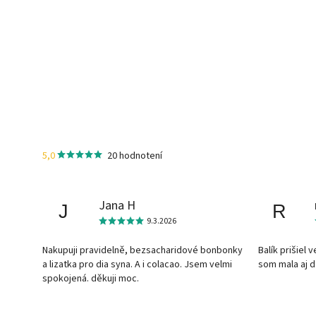
5,0
20 hodnotení
Jana H
J
R
9.3.2026
Nakupuji pravidelně, bezsacharidové bonbonky
Balík prišiel 
a lizatka pro dia syna. A i colacao. Jsem velmi
som mala aj 
spokojená. děkuji moc.