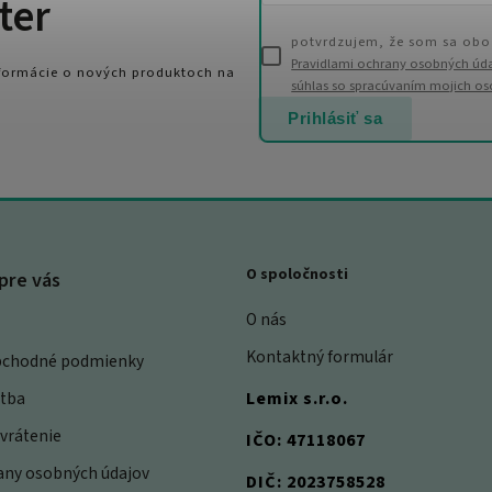
ter
potvrdzujem, že som sa obo
Pravidlami ochrany osobných úd
nformácie o nových produktoch na
súhlas so spracúvaním mojich o
Prihlásiť sa
O spoločnosti
pre vás
O nás
Kontaktný formulár
bchodné podmienky
atba
Lemix s.r.o.
vrátenie
IČO: 47118067
rany osobných údajov
DIČ: 2023758528