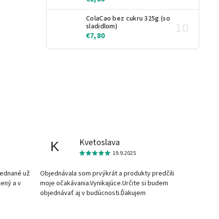
ColaCao bez cukru 325g (so
sladidlom)
€7,80
Kvetoslava
K
19.9.2025
jednané už
Objednávala som prvýkrát a produkty predčili
lený a v
moje očakávania.Vynikajúce.Určite si budem
objednávať aj v budúcnosti.Ďakujem