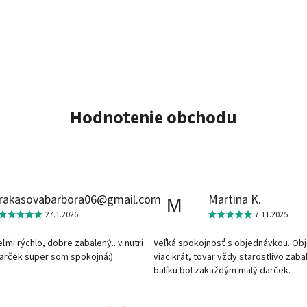
Hodnotenie obchodu
rakasovabarbora06@gmail.com
Martina K.
M
27.1.2026
7.11.2025
veľmi rýchlo, dobre zabalený.. v nutri
Veľká spokojnosť s objednávkou. Ob
darček super som spokojná:)
viac krát, tovar vždy starostlivo zaba
balíku bol zakaždým malý darček.