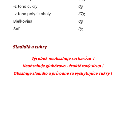
-z toho cukry
0g
-z toho polyalkoholy
67g
Bielkovina
0g
Soľ
0g
Sladidlá a cukry
Výrobok neobsahuje sacharózu !
Neobsahuje glukózovo - fruktózový sirup !
Obsahuje sladidlo a prírodne sa vyskytujúce cukry !