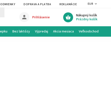
EUR
PODMIENKY
DOPRAVA A PLATBA
REKLAMÁCIE A VRÁTENIE
PRAVI
Nákupný košík
Prihlásenie
Prázdny košík
lepku
Bez laktózy
Výpredaj
Akcia mesiaca
Veľkoobchod