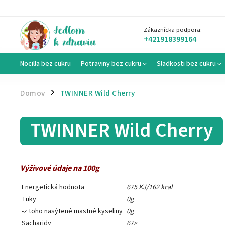
Zákaznícka podpora:
+421918399164
Nocilla bez cukru
Potraviny bez cukru
Sladkosti bez cukru
Domov
TWINNER Wild Cherry
/
TWINNER Wild Cherry
Výživové údaje na 100g
Energetická hodnota
675 KJ/162 kcal
Tuky
0g
-z toho nasýtené mastné kyseliny
0g
Sacharidy
67g