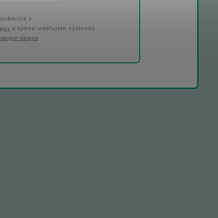
známil/a s
ajov
a týmto udeľujem výslovný
sobných údajov