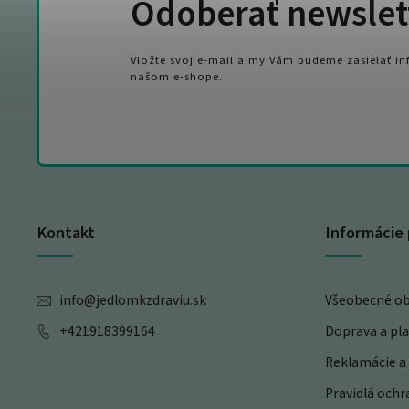
Odoberať newslet
Vložte svoj e-mail a my Vám budeme zasielať i
našom e-shope.
Kontakt
Informácie 
info
@
jedlomkzdraviu.sk
Všeobecné o
+421918399164
Doprava a pl
Reklamácie a 
Pravidlá och