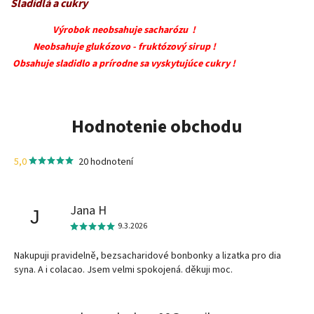
Sladidlá a cukry
Výrobok neobsahuje sacharózu !
Neobsahuje glukózovo - fruktózový sirup !
Obsahuje sladidlo a prírodne sa vyskytujúce cukry !
Hodnotenie obchodu
5,0
20 hodnotení
Jana H
J
9.3.2026
Nakupuji pravidelně, bezsacharidové bonbonky a lizatka pro dia
syna. A i colacao. Jsem velmi spokojená. děkuji moc.