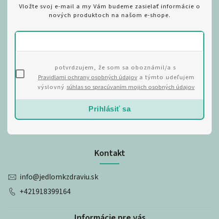
Vložte svoj e-mail a my Vám budeme zasielať informácie o
nových produktoch na našom e-shope.
potvrdzujem, že som sa oboznámil/a s
Pravidlami ochrany osobných údajov
a týmto udeľujem
výslovný
súhlas so spracúvaním mojich osobných údajov
Prihlásiť sa
Kontakt
info
@
jedlomkzdraviu.sk
+421918399164
Informácie pre vás