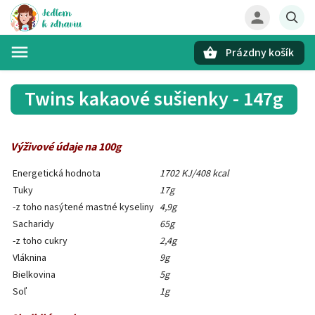
Prázdny košík
Hľadať
Twins kakaové sušienky - 147g
Výživové údaje na 100g
Energetická hodnota
1702 KJ/408 kcal
Tuky
17g
-z toho nasýtené mastné kyseliny
4,9g
Sacharidy
65g
-z toho cukry
2,4g
Vláknina
9g
Bielkovina
5g
Soľ
1g