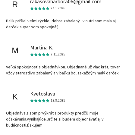
rakasovabarbora06@gmail.com
R
27.1.2026
Balík prišiel veľmi rýchlo, dobre zabalený.. v nutri som mala aj
darček super som spokojná:)
Martina K.
M
7.11.2025
Veľká spokojnosť s objednávkou. Objednané už viac krát, tovar
vždy starostlivo zabalený a v balíku bol zakaždým malý darček.
Kvetoslava
K
19.9.2025
Objednávala som prvýkrát a produkty predčili moje
očakávania.Vynikajúce.Určite si budem objednávať aj v
budúcnosti.Ďakujem