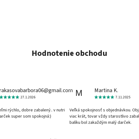
Hodnotenie obchodu
rakasovabarbora06@gmail.com
Martina K.
M
27.1.2026
7.11.2025
veľmi rýchlo, dobre zabalený.. v nutri
Veľká spokojnosť s objednávkou. Ob
darček super som spokojná:)
viac krát, tovar vždy starostlivo zaba
balíku bol zakaždým malý darček.