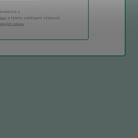
známil/a s
ajov
a týmto udeľujem výslovný
sobných údajov