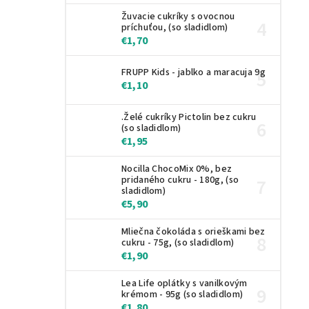
Žuvacie cukríky s ovocnou
príchuťou, (so sladidlom)
€1,70
FRUPP Kids - jablko a maracuja 9g
€1,10
.Želé cukríky Pictolin bez cukru
(so sladidlom)
€1,95
Nocilla ChocoMix 0%, bez
pridaného cukru - 180g, (so
sladidlom)
€5,90
Mliečna čokoláda s orieškami bez
cukru - 75g, (so sladidlom)
€1,90
Lea Life oplátky s vanilkovým
krémom - 95g (so sladidlom)
€1,80