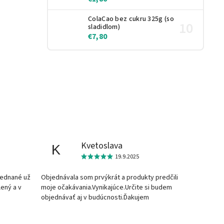
ColaCao bez cukru 325g (so
sladidlom)
€7,80
Kvetoslava
K
19.9.2025
jednané už
Objednávala som prvýkrát a produkty predčili
lený a v
moje očakávania.Vynikajúce.Určite si budem
objednávať aj v budúcnosti.Ďakujem