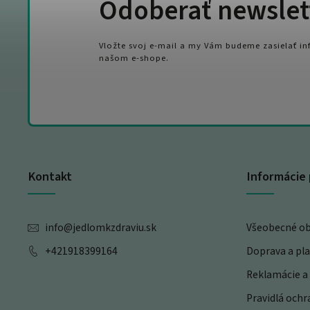
Odoberať newslet
Vložte svoj e-mail a my Vám budeme zasielať i
našom e-shope.
Kontakt
Informácie 
info
@
jedlomkzdraviu.sk
Všeobecné o
+421918399164
Doprava a pl
Reklamácie a 
Pravidlá och