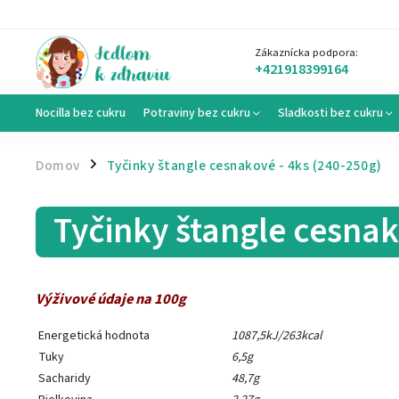
Zákaznícka podpora:
+421918399164
Nocilla bez cukru
Potraviny bez cukru
Sladkosti bez cukru
Domov
Tyčinky štangle cesnakové - 4ks (240-250g)
/
Tyčinky štangle cesnak
Výživové údaje na 100g
Energetická hodnota
1087,5kJ/263kcal
Tuky
6,5g
Sacharidy
48,7g