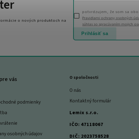
ter
potvrdzujem, že som sa obo
Pravidlami ochrany osobných úd
nformácie o nových produktoch na
súhlas so spracúvaním mojich o
Prihlásiť sa
O spoločnosti
pre vás
O nás
Kontaktný formulár
bchodné podmienky
atba
Lemix s.r.o.
vrátenie
IČO: 47118067
rany osobných údajov
DIČ: 2023758528