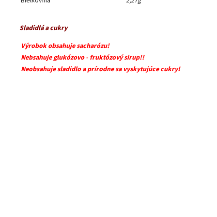
Bielkovina
2,27g
Sladidlá a cukry
Výrobok obsahuje sacharózu!
Nebsahuje glukózovo - fruktózový sirup!!
Neobsahuje sladidlo a prírodne sa vyskytujúce cukry!