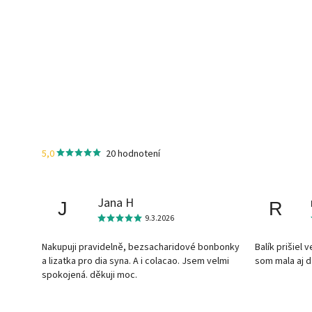
5,0
20 hodnotení
Jana H
J
R
9.3.2026
Nakupuji pravidelně, bezsacharidové bonbonky
Balík prišiel 
a lizatka pro dia syna. A i colacao. Jsem velmi
som mala aj 
spokojená. děkuji moc.