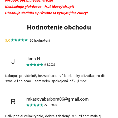
Výrobok obsahuje sacharózu!
Neobsahuje glukózovo - fruktózový sirup!!
Obsahuje sladidlo a prírodne sa vyskytujúce cukry!
Hodnotenie obchodu
5,0
20 hodnotení
Jana H
J
9.3.2026
Nakupuji pravidelně, bezsacharidové bonbonky a lizatka pro dia
syna. A i colacao. Jsem velmi spokojená. děkuji moc.
rakasovabarbora06@gmail.com
R
27.1.2026
Balík prišiel veľmi rýchlo, dobre zabalený.. v nutri som mala aj