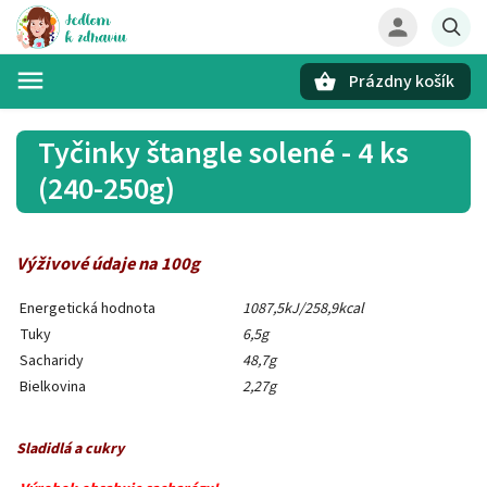
Prázdny košík
Hľadať
Tyčinky štangle solené - 4 ks
(240-250g)
Výživové údaje na 100g
Energetická hodnota
1087,5kJ/258,9kcal
Tuky
6,5g
Sacharidy
48,7g
Bielkovina
2,27g
Sladidlá a cukry