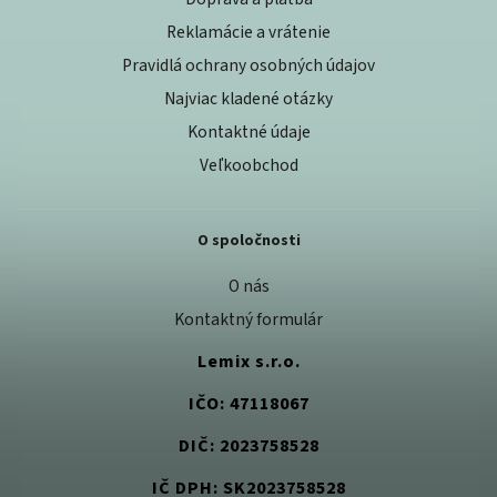
Reklamácie a vrátenie
Pravidlá ochrany osobných údajov
Najviac kladené otázky
Kontaktné údaje
Veľkoobchod
O spoločnosti
O nás
Kontaktný formulár
Lemix s.r.o.
IČO: 47118067
DIČ: 2023758528
IČ DPH: SK2023758528