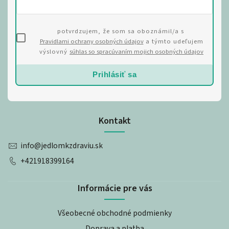
potvrdzujem, že som sa oboznámil/a s
Pravidlami ochrany osobných údajov
a týmto udeľujem
výslovný
súhlas so spracúvaním mojich osobných údajov
Prihlásiť sa
Kontakt
info
@
jedlomkzdraviu.sk
+421918399164
Informácie pre vás
Všeobecné obchodné podmienky
Doprava a platba