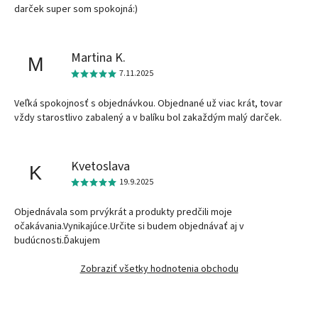
darček super som spokojná:)
Martina K.
M
7.11.2025
Veľká spokojnosť s objednávkou. Objednané už viac krát, tovar
vždy starostlivo zabalený a v balíku bol zakaždým malý darček.
Kvetoslava
K
19.9.2025
Objednávala som prvýkrát a produkty predčili moje
očakávania.Vynikajúce.Určite si budem objednávať aj v
budúcnosti.Ďakujem
Zobraziť všetky hodnotenia obchodu