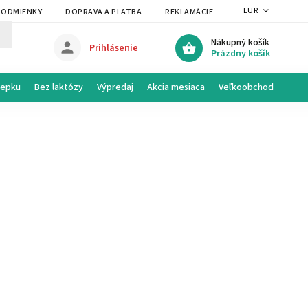
EUR
PODMIENKY
DOPRAVA A PLATBA
REKLAMÁCIE A VRÁTENIE
PRAVI
Nákupný košík
Prihlásenie
Prázdny košík
lepku
Bez laktózy
Výpredaj
Akcia mesiaca
Veľkoobchod