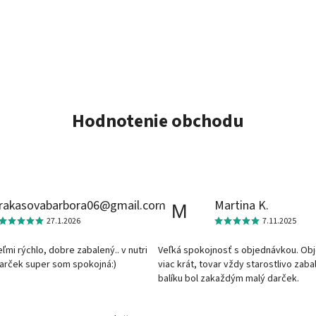
Hodnotenie obchodu
rakasovabarbora06@gmail.com
Martina K.
M
27.1.2026
7.11.2025
veľmi rýchlo, dobre zabalený.. v nutri
Veľká spokojnosť s objednávkou. Ob
darček super som spokojná:)
viac krát, tovar vždy starostlivo zaba
balíku bol zakaždým malý darček.