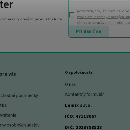
ter
potvrdzujem, že som sa obo
Pravidlami ochrany osobných úd
nformácie o nových produktoch na
súhlas so spracúvaním mojich o
Prihlásiť sa
O spoločnosti
pre vás
O nás
Kontaktný formulár
bchodné podmienky
atba
Lemix s.r.o.
vrátenie
IČO: 47118067
rany osobných údajov
DIČ: 2023758528