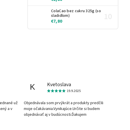
ColaCao bez cukru 325g (so
sladidlom)
€7,80
Kvetoslava
K
19.9.2025
jednané už
Objednávala som prvýkrát a produkty predčili
lený a v
moje očakávania.Vynikajúce.Určite si budem
objednávať aj v budúcnosti.Ďakujem