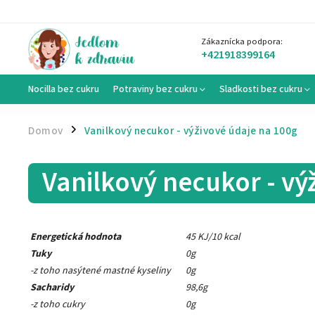
Zákaznícka podpora:
+421918399164
Nocilla bez cukru
Potraviny bez cukru
Sladkosti bez cukru
Domov
Vanilkový necukor - výživové údaje na 100g
/
Vanilkový necukor - vý
Energetická hodnota
45 KJ/10 kcal
Tuky
0g
-z toho nasýtené mastné kyseliny
0g
Sacharidy
98,6g
-z toho cukry
0g