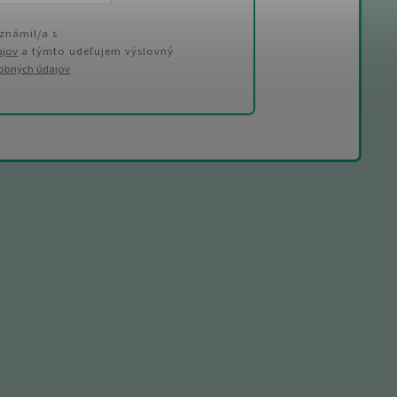
známil/a s
ajov
a týmto udeľujem výslovný
sobných údajov