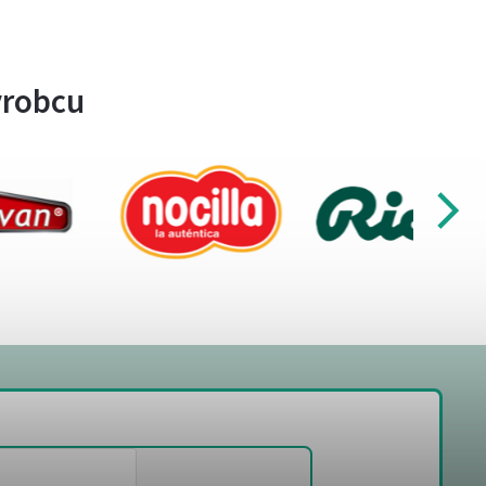
ýrobcu