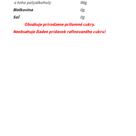
-z toho polyalkoholy
96g
Bielkovina
0g
Soľ
0g
Obsahuje prirodzene prítomné cukry.
Neobsahuje žiaden prídavok rafinovaného cukru!