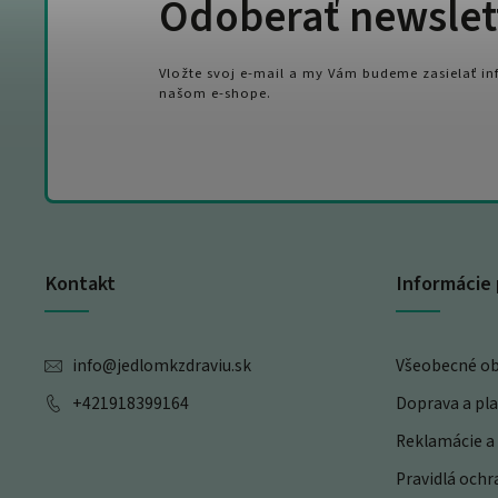
Odoberať newslet
Vložte svoj e-mail a my Vám budeme zasielať i
našom e-shope.
Kontakt
Informácie 
info
@
jedlomkzdraviu.sk
Všeobecné o
+421918399164
Doprava a pl
Reklamácie a 
Pravidlá och