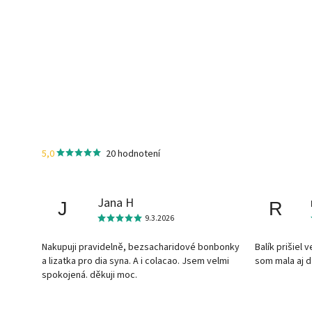
5,0
20 hodnotení
Jana H
J
R
9.3.2026
Nakupuji pravidelně, bezsacharidové bonbonky
Balík prišiel 
a lizatka pro dia syna. A i colacao. Jsem velmi
som mala aj 
spokojená. děkuji moc.