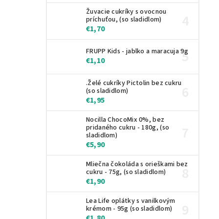
Žuvacie cukríky s ovocnou
príchuťou, (so sladidlom)
€1,70
FRUPP Kids - jablko a maracuja 9g
€1,10
.Želé cukríky Pictolin bez cukru
(so sladidlom)
€1,95
Nocilla ChocoMix 0%, bez
pridaného cukru - 180g, (so
sladidlom)
€5,90
Mliečna čokoláda s orieškami bez
cukru - 75g, (so sladidlom)
€1,90
Lea Life oplátky s vanilkovým
krémom - 95g (so sladidlom)
€1,80