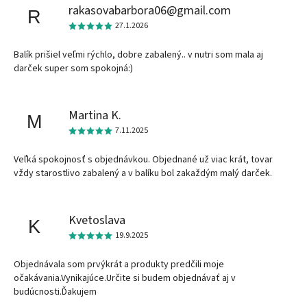
rakasovabarbora06@gmail.com
R
27.1.2026
Balík prišiel veľmi rýchlo, dobre zabalený.. v nutri som mala aj
darček super som spokojná:)
Martina K.
M
7.11.2025
Veľká spokojnosť s objednávkou. Objednané už viac krát, tovar
vždy starostlivo zabalený a v balíku bol zakaždým malý darček.
Kvetoslava
K
19.9.2025
Objednávala som prvýkrát a produkty predčili moje
očakávania.Vynikajúce.Určite si budem objednávať aj v
budúcnosti.Ďakujem