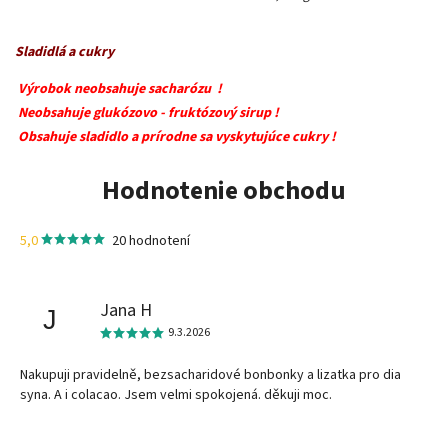
Sladidlá a cukry
Výrobok neobsahuje sacharózu !
Neobsahuje glukózovo - fruktózový sirup !
Obsahuje sladidlo a prírodne sa vyskytujúce cukry !
Hodnotenie obchodu
5,0
20 hodnotení
Jana H
J
9.3.2026
Nakupuji pravidelně, bezsacharidové bonbonky a lizatka pro dia
syna. A i colacao. Jsem velmi spokojená. děkuji moc.