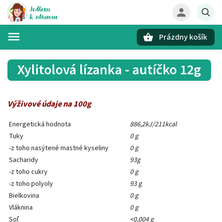
Prázdny košík
Hľadať
Xylitolová lízanka - autíčko 12g
Výživové údaje na 100g
Energetická hodnota
886,2kJ/211kcal
Tuky
0 g
-z toho nasýtené mastné kyseliny
0 g
Sacharidy
93g
-z toho cukry
0 g
-z toho polyoly
93 g
Bielkovina
0 g
Vláknina
0 g
Soľ
<0,004 g