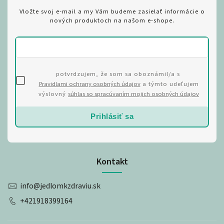
Vložte svoj e-mail a my Vám budeme zasielať informácie o
nových produktoch na našom e-shope.
potvrdzujem, že som sa oboznámil/a s
Pravidlami ochrany osobných údajov
a týmto udeľujem
výslovný
súhlas so spracúvaním mojich osobných údajov
Prihlásiť sa
Kontakt
info
@
jedlomkzdraviu.sk
+421918399164