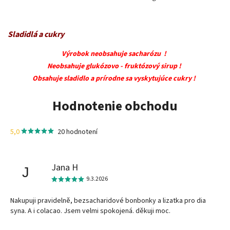
Sladidlá a cukry
Výrobok neobsahuje sacharózu !
Neobsahuje glukózovo - fruktózový sirup !
Obsahuje sladidlo a prírodne sa vyskytujúce cukry !
Hodnotenie obchodu
5,0
20 hodnotení
Jana H
J
9.3.2026
Nakupuji pravidelně, bezsacharidové bonbonky a lizatka pro dia
syna. A i colacao. Jsem velmi spokojená. děkuji moc.