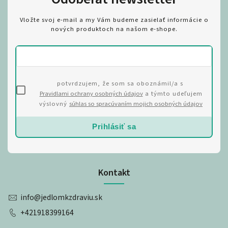
Vložte svoj e-mail a my Vám budeme zasielať informácie o
nových produktoch na našom e-shope.
potvrdzujem, že som sa oboznámil/a s
Pravidlami ochrany osobných údajov
a týmto udeľujem
výslovný
súhlas so spracúvaním mojich osobných údajov
Prihlásiť sa
Kontakt
info
@
jedlomkzdraviu.sk
+421918399164