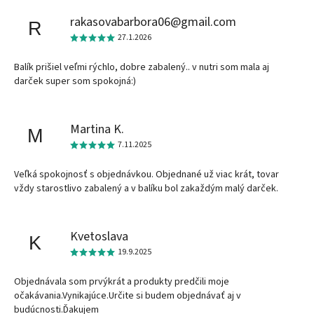
rakasovabarbora06@gmail.com
R
27.1.2026
Balík prišiel veľmi rýchlo, dobre zabalený.. v nutri som mala aj
darček super som spokojná:)
Martina K.
M
7.11.2025
Veľká spokojnosť s objednávkou. Objednané už viac krát, tovar
vždy starostlivo zabalený a v balíku bol zakaždým malý darček.
Kvetoslava
K
19.9.2025
Objednávala som prvýkrát a produkty predčili moje
očakávania.Vynikajúce.Určite si budem objednávať aj v
budúcnosti.Ďakujem