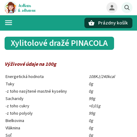
Prázdny košík
Hľadať
Xylitolové dražé PINACOLA
Výživové údaje na 100g
Energetická hodnota
108KJ/240kcal
Tuky
0g
-z toho nasýtené mastné kyseliny
0g
Sacharidy
99g
-z toho cukry
<0,01g
-z toho polyoly
99g
Bielkovina
0g
Vláknina
0g
Soľ
0g