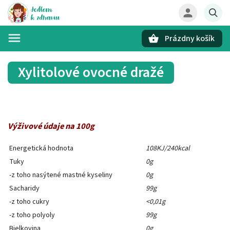
Prázdny košík
Hľadať
Xylitolové ovocné dražé
Výživové údaje na 100g
Energetická hodnota
108KJ/240kcal
Tuky
0g
-z toho nasýtené mastné kyseliny
0g
Sacharidy
99g
-z toho cukry
<0,01g
-z toho polyoly
99g
Bielkovina
0g