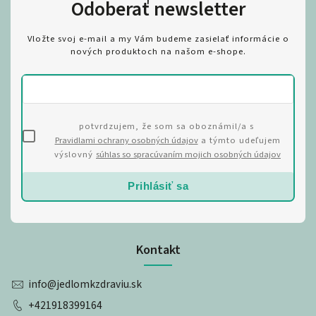
Odoberať newsletter
Vložte svoj e-mail a my Vám budeme zasielať informácie o
nových produktoch na našom e-shope.
potvrdzujem, že som sa oboznámil/a s
Pravidlami ochrany osobných údajov
a týmto udeľujem
výslovný
súhlas so spracúvaním mojich osobných údajov
Prihlásiť sa
Kontakt
info
@
jedlomkzdraviu.sk
+421918399164