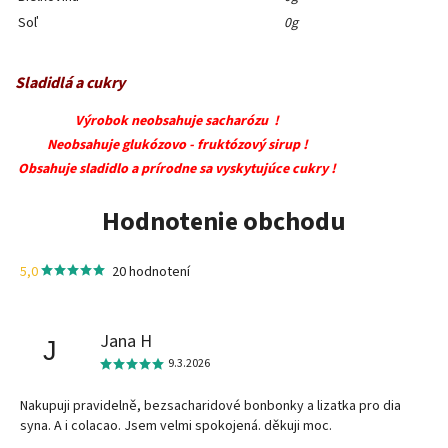
Soľ
0g
Sladidlá a cukry
Výrobok neobsahuje sacharózu !
Neobsahuje glukózovo - fruktózový sirup !
Obsahuje sladidlo a prírodne sa vyskytujúce cukry !
Hodnotenie obchodu
5,0
20 hodnotení
Jana H
J
9.3.2026
Nakupuji pravidelně, bezsacharidové bonbonky a lizatka pro dia
syna. A i colacao. Jsem velmi spokojená. děkuji moc.