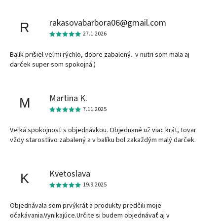
rakasovabarbora06@gmail.com
R
27.1.2026
Balík prišiel veľmi rýchlo, dobre zabalený.. v nutri som mala aj
darček super som spokojná:)
Martina K.
M
7.11.2025
Veľká spokojnosť s objednávkou. Objednané už viac krát, tovar
vždy starostlivo zabalený a v balíku bol zakaždým malý darček.
Kvetoslava
K
19.9.2025
Objednávala som prvýkrát a produkty predčili moje
očakávania.Vynikajúce.Určite si budem objednávať aj v