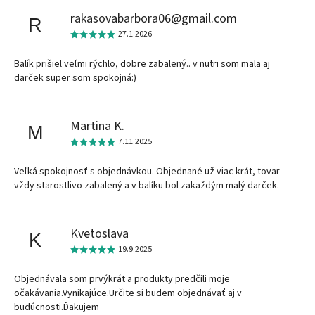
rakasovabarbora06@gmail.com
R
27.1.2026
Balík prišiel veľmi rýchlo, dobre zabalený.. v nutri som mala aj
darček super som spokojná:)
Martina K.
M
7.11.2025
Veľká spokojnosť s objednávkou. Objednané už viac krát, tovar
vždy starostlivo zabalený a v balíku bol zakaždým malý darček.
Kvetoslava
K
19.9.2025
Objednávala som prvýkrát a produkty predčili moje
očakávania.Vynikajúce.Určite si budem objednávať aj v
budúcnosti.Ďakujem