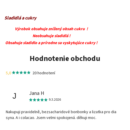
Sladidlá a cukry
Výrobok obsahuje znížený obsah cukru !
Neobsahuje sladidlá !
Obsahuje sladidlo a prírodne sa vyskytujúce cukry !
Hodnotenie obchodu
5,0
20 hodnotení
Jana H
J
9.3.2026
Nakupuji pravidelně, bezsacharidové bonbonky a lizatka pro dia
syna. A i colacao. Jsem velmi spokojená. děkuji moc.