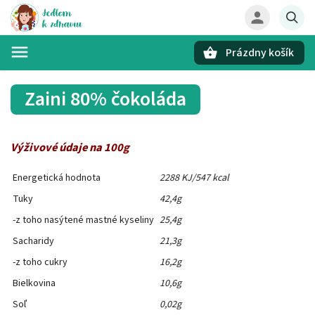
Prázdny košík
Hľadať
Zaini 80% čokoláda
Výživové údaje na 100g
Energetická hodnota
2288 KJ/547 kcal
Tuky
42,4g
-z toho nasýtené mastné kyseliny
25,4g
Sacharidy
21,3g
-z toho cukry
16,2g
Bielkovina
10,6g
Soľ
0,02g