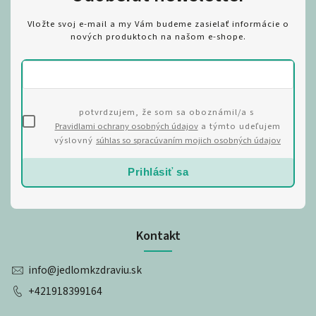
Vložte svoj e-mail a my Vám budeme zasielať informácie o
nových produktoch na našom e-shope.
potvrdzujem, že som sa oboznámil/a s
Pravidlami ochrany osobných údajov
a týmto udeľujem
výslovný
súhlas so spracúvaním mojich osobných údajov
Prihlásiť sa
Kontakt
info
@
jedlomkzdraviu.sk
+421918399164