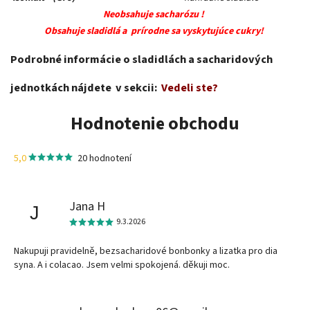
Neobsahuje sacharózu !
Obsahuje sladidlá a prírodne sa vyskytujúce cukry!
Podrobné informácie o sladidlách a sacharidových
jednotkách nájdete v sekcii:
Vedeli ste?
Hodnotenie obchodu
5,0
20 hodnotení
Jana H
J
9.3.2026
Nakupuji pravidelně, bezsacharidové bonbonky a lizatka pro dia
syna. A i colacao. Jsem velmi spokojená. děkuji moc.