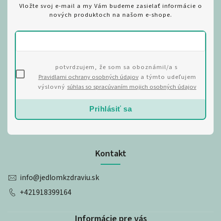
Vložte svoj e-mail a my Vám budeme zasielať informácie o
nových produktoch na našom e-shope.
potvrdzujem, že som sa oboznámil/a s
Pravidlami ochrany osobných údajov
a týmto udeľujem
výslovný
súhlas so spracúvaním mojich osobných údajov
Prihlásiť sa
Kontakt
info
@
jedlomkzdraviu.sk
+421918399164
Informácie pre vás