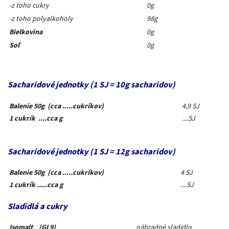
-z toho cukry
0g
-z toho polyalkoholy
98g
Bielkovina
0g
Soľ
0g
Sacharidové jednotky (1 SJ = 10g sacharidov)
Balenie 50g (cca .....cukríkov)
4,9 SJ
1 cukrík ....cca g
....SJ
Sacharidové jednotky (1 SJ = 12g sacharidov)
Balenie 50g (cca .....cukríkov)
4 SJ
1 cukrík .....cca g
....SJ
Sladidlá a cukry
Isomalt (GI 9)
náhradné sladidlo