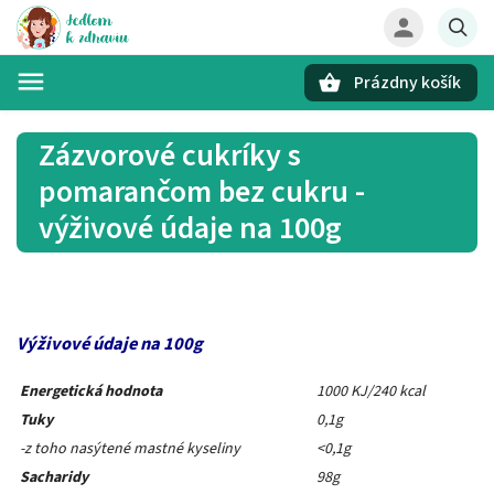
Prázdny košík
Hľadať
Zázvorové cukríky s
pomarančom bez cukru -
výživové údaje na 100g
Výživové údaje na 100g
Energetická hodnota
1000 KJ/240 kcal
Tuky
0,1g
-z toho nasýtené mastné kyseliny
<0,1g
Sacharidy
98g