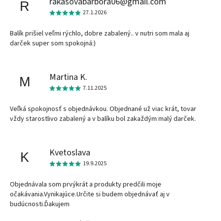
rakasovabarbora06@gmail.com
R
27.1.2026
Balík prišiel veľmi rýchlo, dobre zabalený.. v nutri som mala aj
darček super som spokojná:)
Martina K.
M
7.11.2025
Veľká spokojnosť s objednávkou. Objednané už viac krát, tovar
vždy starostlivo zabalený a v balíku bol zakaždým malý darček.
Kvetoslava
K
19.9.2025
Objednávala som prvýkrát a produkty predčili moje
očakávania.Vynikajúce.Určite si budem objednávať aj v
budúcnosti.Ďakujem