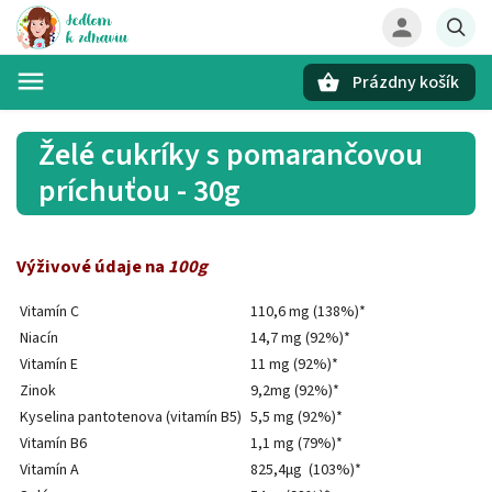
Prázdny košík
Hľadať
Želé cukríky s pomarančovou
príchuťou - 30g
Výživové údaje na
100g
Vitamín C
110,6 mg (138%)*
Niacín
14,7 mg (92%)*
Vitamín E
11 mg (92%)*
Zinok
9,2mg (92%)*
Kyselina pantotenova (vitamín B5)
5,5 mg (92%)*
Vitamín B6
1,1 mg (79%)*
Vitamín A
825,4μg (103%)*