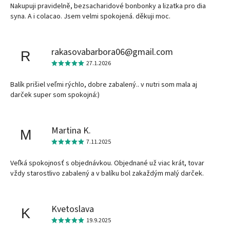
Nakupuji pravidelně, bezsacharidové bonbonky a lizatka pro dia
syna. A i colacao. Jsem velmi spokojená. děkuji moc.
rakasovabarbora06@gmail.com
R
27.1.2026
Balík prišiel veľmi rýchlo, dobre zabalený.. v nutri som mala aj
darček super som spokojná:)
Martina K.
M
7.11.2025
Veľká spokojnosť s objednávkou. Objednané už viac krát, tovar
vždy starostlivo zabalený a v balíku bol zakaždým malý darček.
Kvetoslava
K
19.9.2025