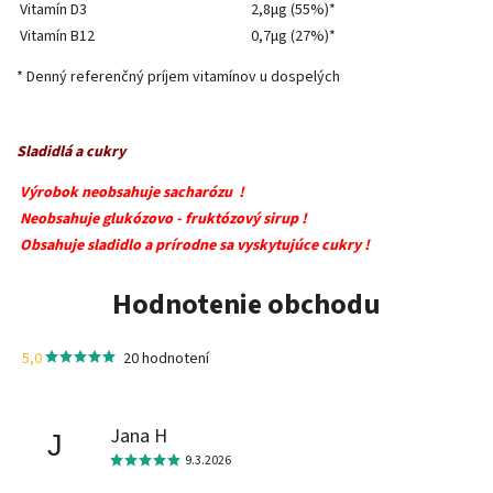
Vitamín D3
2,8μg (55%)*
Vitamín B12
0,7μg (27%)*
* Denný referenčný príjem vitamínov u dospelých
Sladidlá a cukry
Výrobok neobsahuje sacharózu !
Neobsahuje glukózovo - fruktózový sirup !
Obsahuje sladidlo a prírodne sa vyskytujúce cukry !
Hodnotenie obchodu
5,0
20 hodnotení
Jana H
J
9.3.2026