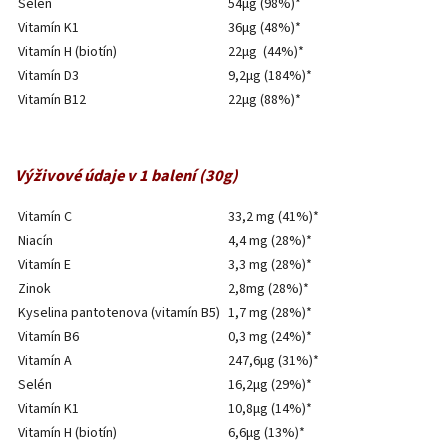
Selén
54μg (98%)*
Vitamín K1
36μg (48%)*
Vitamín H (biotín)
22μg (44%)*
Vitamín D3
9,2μg (184%)*
Vitamín B12
22μg (88%)*
Výživové údaje v 1 balení (30g)
Vitamín C
33,2 mg (41%)*
Niacín
4,4 mg (28%)*
Vitamín E
3,3 mg (28%)*
Zinok
2,8mg (28%)*
Kyselina pantotenova (vitamín B5)
1,7 mg (28%)*
Vitamín B6
0,3 mg (24%)*
Vitamín A
247,6μg (31%)*
Selén
16,2μg (29%)*
Vitamín K1
10,8μg (14%)*
Vitamín H (biotín)
6,6μg (13%)*