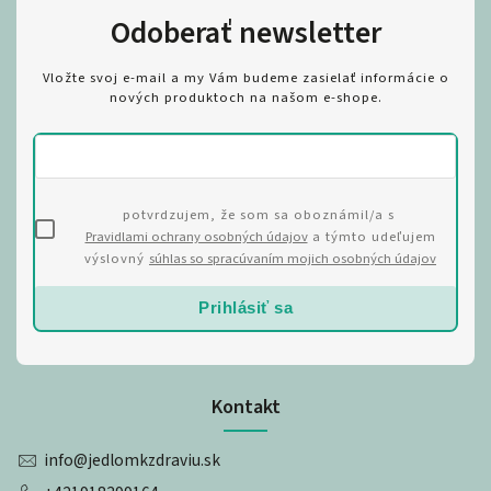
Odoberať newsletter
Vložte svoj e-mail a my Vám budeme zasielať informácie o
nových produktoch na našom e-shope.
potvrdzujem, že som sa oboznámil/a s
Pravidlami ochrany osobných údajov
a týmto udeľujem
výslovný
súhlas so spracúvaním mojich osobných údajov
Prihlásiť sa
Kontakt
info
@
jedlomkzdraviu.sk