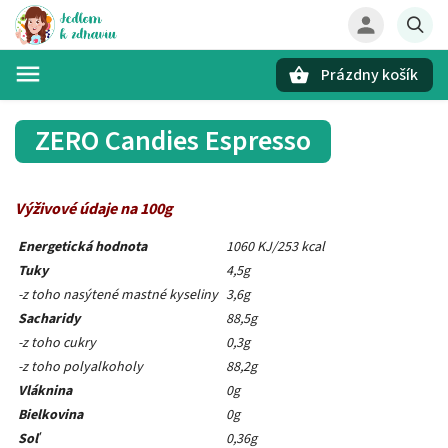
Prázdny košík
Hľadať
ZERO Candies Espresso
V
ý
živové údaje na 100g
Energetická hodnota
1060 KJ/253 kcal
Tuky
4,5g
-z toho nasýtené mastné kyseliny
3,6g
Sacharidy
88,5g
-z toho cukry
0,3g
-z toho polyalkoholy
88,2g
Vláknina
0g
Bielkovina
0g
Soľ
0,36g