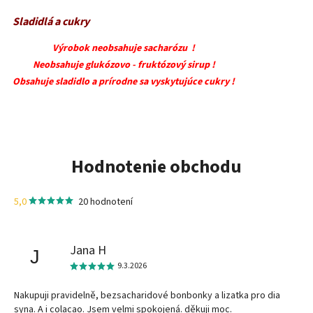
Sladidlá a cukry
Výrobok neobsahuje sacharózu !
Neobsahuje glukózovo - fruktózový sirup !
Obsahuje sladidlo a prírodne sa vyskytujúce cukry !
Hodnotenie obchodu
5,0
20 hodnotení
Jana H
J
9.3.2026
Nakupuji pravidelně, bezsacharidové bonbonky a lizatka pro dia
syna. A i colacao. Jsem velmi spokojená. děkuji moc.