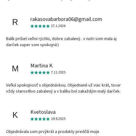
rakasovabarbora06@gmail.com
R
27.1.2026
Balík prišiel veľmi rýchlo, dobre zabalený.. v nutri som mala aj
darček super som spokojná:)
Martina K.
M
7.11.2025
Veľká spokojnosť s objednávkou. Objednané už viac krát, tovar
vždy starostlivo zabalený a v balíku bol zakaždým malý darček.
Kvetoslava
K
19.9.2025
Objednávala som prvýkrát a produkty predčili moje