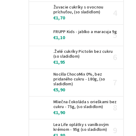
Žuvacie cukríky s ovocnou
príchuťou, (so sladidlom)
€1,70
FRUPP Kids - jablko a maracuja 9g
€1,10
.Želé cukríky Pictolin bez cukru
(so sladidlom)
€1,95
Nocilla ChocoMix 0%, bez
pridaného cukru - 180g, (so
sladidlom)
€5,90
Mliečna čokoláda s orieškami bez
cukru - 75g, (so sladidlom)
€1,90
Lea Life oplátky s vanilkovým
krémom - 95g (so sladidlom)
€1,80