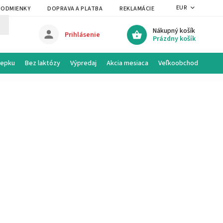
EUR
PODMIENKY
DOPRAVA A PLATBA
REKLAMÁCIE A VRÁTENIE
PRAVI
Nákupný košík
Prihlásenie
Prázdny košík
lepku
Bez laktózy
Výpredaj
Akcia mesiaca
Veľkoobchod