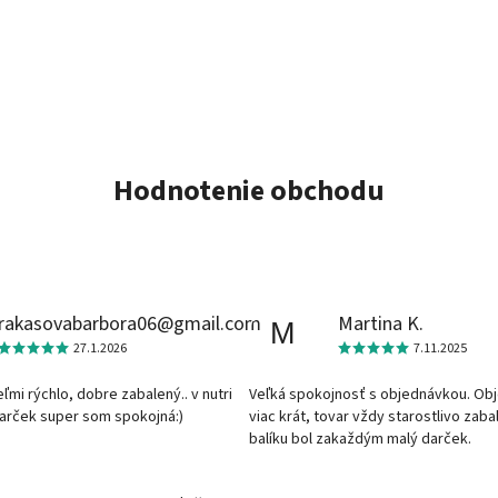
Hodnotenie obchodu
rakasovabarbora06@gmail.com
Martina K.
M
27.1.2026
7.11.2025
veľmi rýchlo, dobre zabalený.. v nutri
Veľká spokojnosť s objednávkou. Ob
darček super som spokojná:)
viac krát, tovar vždy starostlivo zaba
balíku bol zakaždým malý darček.