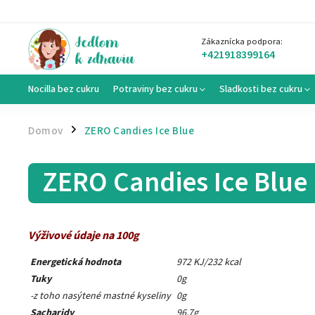
Zákaznícka podpora:
+421918399164
Nocilla bez cukru
Potraviny bez cukru
Sladkosti bez cukru
Domov
ZERO Candies Ice Blue
/
ZERO Candies Ice Blue
Výživové údaje na 100g
Energetická hodnota
972 KJ/232 kcal
Tuky
0g
-z toho nasýtené mastné kyseliny
0g
Sacharidy
96,7g