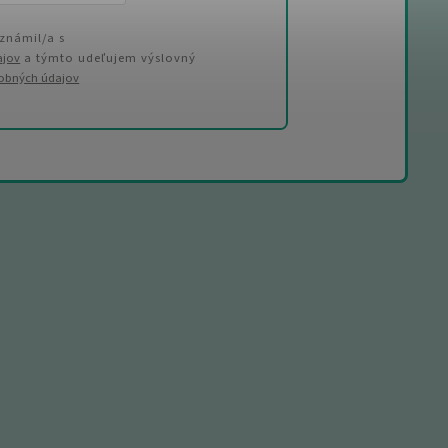
známil/a s
ajov
a týmto udeľujem výslovný
sobných údajov