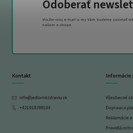
Odoberať newslet
Vložte svoj e-mail a my Vám budeme zasielať i
našom e-shope.
Kontakt
Informácie 
info
@
jedlomkzdraviu.sk
Všeobecné o
+421918399164
Doprava a pl
Reklamácie a 
Pravidlá och