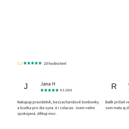
5,0
20 hodnotení
Jana H
J
R
9.3.2026
Nakupuji pravidelně, bezsacharidové bonbonky
Balík prišiel 
a lizatka pro dia syna. A i colacao. Jsem velmi
som mala aj 
spokojená. děkuji moc.