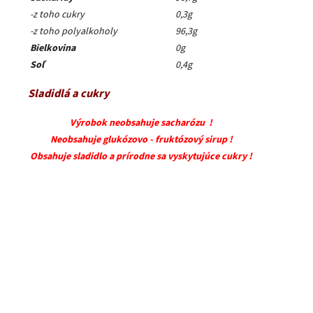
-z toho cukry
0,3g
-z toho polyalkoholy
96,3g
Bielkovina
0g
Soľ
0,4g
Sladidlá a cukry
Výrobok neobsahuje sacharózu !
Neobsahuje glukózovo - fruktózový sirup !
Obsahuje sladidlo a prírodne sa vyskytujúce cukry !