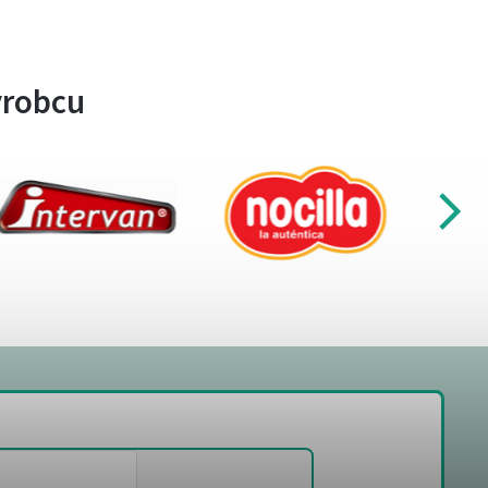
ýrobcu