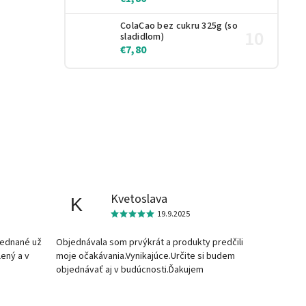
ColaCao bez cukru 325g (so
sladidlom)
€7,80
Kvetoslava
K
19.9.2025
jednané už
Objednávala som prvýkrát a produkty predčili
lený a v
moje očakávania.Vynikajúce.Určite si budem
objednávať aj v budúcnosti.Ďakujem