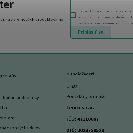
ter
potvrdzujem, že som sa obo
Pravidlami ochrany osobných úd
nformácie o nových produktoch na
súhlas so spracúvaním mojich o
Prihlásiť sa
O spoločnosti
pre vás
O nás
Kontaktný formulár
bchodné podmienky
atba
Lemix s.r.o.
vrátenie
IČO: 47118067
rany osobných údajov
DIČ: 2023758528