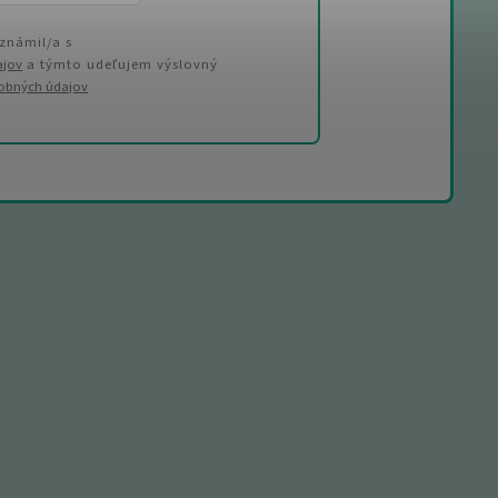
známil/a s
ajov
a týmto udeľujem výslovný
sobných údajov