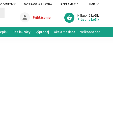
EUR
PODMIENKY
DOPRAVA A PLATBA
REKLAMÁCIE A VRÁTENIE
PRAVI
Nákupný košík
Prihlásenie
Prázdny košík
lepku
Bez laktózy
Výpredaj
Akcia mesiaca
Veľkoobchod