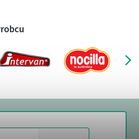
ýrobcu