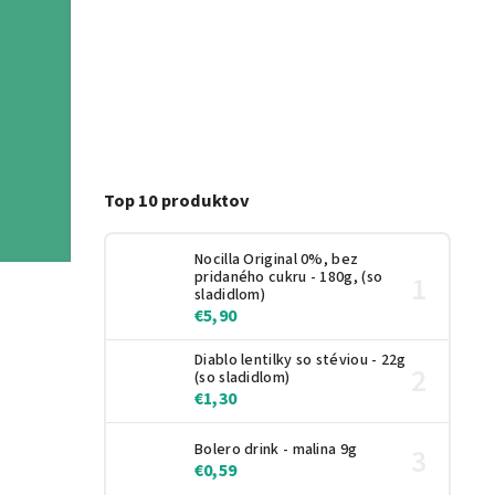
Top 10 produktov
Nocilla Original 0%, bez
pridaného cukru - 180g, (so
sladidlom)
€5,90
Diablo lentilky so stéviou - 22g
(so sladidlom)
€1,30
Bolero drink - malina 9g
€0,59