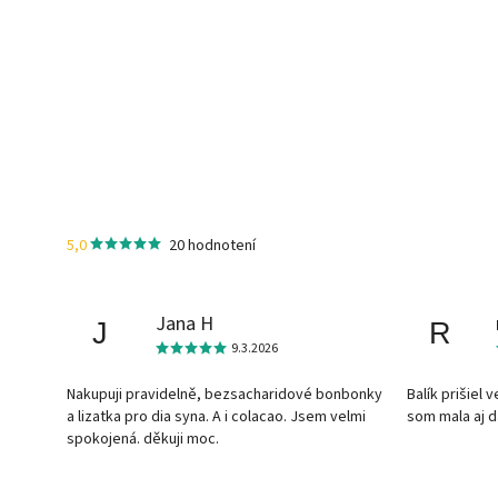
5,0
20 hodnotení
Jana H
J
R
9.3.2026
Nakupuji pravidelně, bezsacharidové bonbonky
Balík prišiel 
a lizatka pro dia syna. A i colacao. Jsem velmi
som mala aj 
spokojená. děkuji moc.