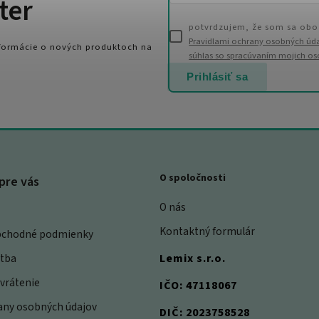
ter
potvrdzujem, že som sa obo
Pravidlami ochrany osobných úd
nformácie o nových produktoch na
súhlas so spracúvaním mojich o
Prihlásiť sa
O spoločnosti
pre vás
O nás
Kontaktný formulár
bchodné podmienky
atba
Lemix s.r.o.
vrátenie
IČO: 47118067
rany osobných údajov
DIČ: 2023758528