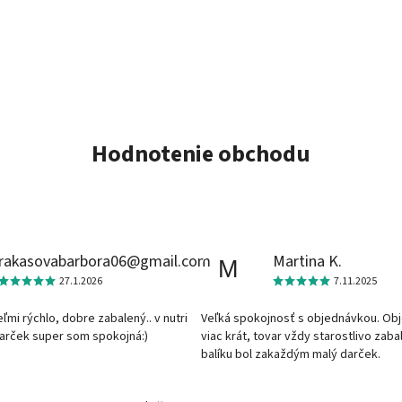
Hodnotenie obchodu
rakasovabarbora06@gmail.com
Martina K.
M
27.1.2026
7.11.2025
veľmi rýchlo, dobre zabalený.. v nutri
Veľká spokojnosť s objednávkou. Ob
darček super som spokojná:)
viac krát, tovar vždy starostlivo zaba
balíku bol zakaždým malý darček.