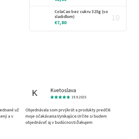
ColaCao bez cukru 325g (so
sladidlom)
€7,80
Kvetoslava
K
19.9.2025
jednané už
Objednávala som prvýkrát a produkty predčili
lený a v
moje očakávania.Vynikajúce.Určite si budem
objednávať aj v budúcnosti.Ďakujem