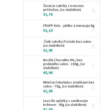
Žuvacie cukríky s ovocnou
príchuťou, (so sladidlom)
€1,70
FRUPP Kids - jablko a maracuja 9g
€1,10
.Želé cukríky Pictolin bez cukru
(so sladidlom)
€1,95
Nocilla ChocoMix 0%, bez
pridaného cukru - 180g, (so
sladidlom)
€5,90
Mliečna čokoláda s orieškami bez
cukru - 75g, (so sladidlom)
€1,90
Lea Life oplátky s vanilkovým
krémom - 95g (so sladidlom)
€1,80