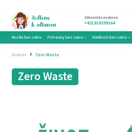
Zákaznícka podpora:
+421918399164
Nocilla bez cukru
Potraviny bez cukru
Sladkosti bez cukru
Domov
Zero Waste
/
Zero Waste