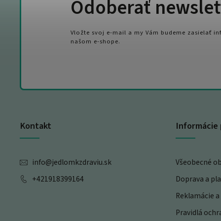
Odoberať newslet
Vložte svoj e-mail a my Vám budeme zasielať i
našom e-shope.
Kontakt
Informácie 
info
@
jedlomkzdraviu.sk
Všeobecné o
+421918399164
Doprava a pl
Reklamácie a 
Pravidlá och