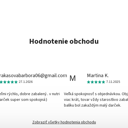
Hodnotenie obchodu
rakasovabarbora06@gmail.com
Martina K.
M
27.1.2026
7.11.2025
veľmi rýchlo, dobre zabalený.. v nutri
Veľká spokojnosť s objednávkou. Ob
darček super som spokojná:)
viac krát, tovar vždy starostlivo zaba
balíku bol zakaždým malý darček.
Zobraziť všetky hodnotenia obchodu