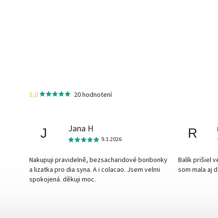
5,0
20 hodnotení
Jana H
J
R
9.3.2026
Nakupuji pravidelně, bezsacharidové bonbonky
Balík prišiel 
a lizatka pro dia syna. A i colacao. Jsem velmi
som mala aj 
spokojená. děkuji moc.