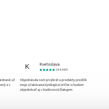
Kvetoslava
K
19.9.2025
jednané už
Objednávala som prvýkrát a produkty predčili
lený a v
moje očakávania.Vynikajúce.Určite si budem
objednávať aj v budúcnosti.Ďakujem