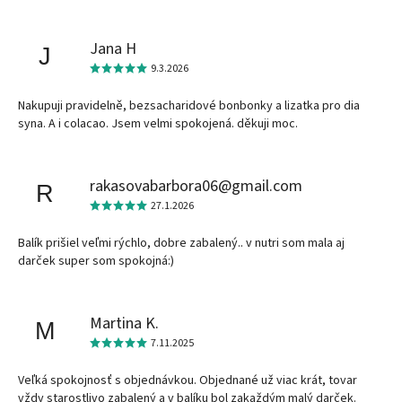
Jana H
J
9.3.2026
Nakupuji pravidelně, bezsacharidové bonbonky a lizatka pro dia
syna. A i colacao. Jsem velmi spokojená. děkuji moc.
rakasovabarbora06@gmail.com
R
27.1.2026
Balík prišiel veľmi rýchlo, dobre zabalený.. v nutri som mala aj
darček super som spokojná:)
Martina K.
M
7.11.2025
Veľká spokojnosť s objednávkou. Objednané už viac krát, tovar
vždy starostlivo zabalený a v balíku bol zakaždým malý darček.