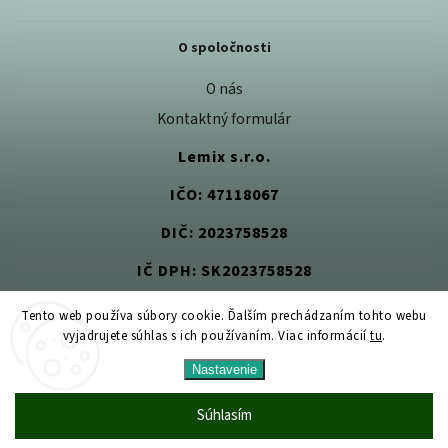
O spoločnosti
O nás
Kontaktný formulár
Lemix s.r.o.
IČO: 47118067
DIČ: 2023758528
IČ DPH: SK2023758528
Tento web používa súbory cookie. Ďalším prechádzaním tohto webu
vyjadrujete súhlas s ich používaním. Viac informácií
tu
.
Copyright 2026
Jedlom k zdraviu
. Všetky práva vyhradené.
Nastavenie
Upraviť nastavenie cookies
Vytvořil
Shoptet
| Design
Shoptak.cz
Súhlasím