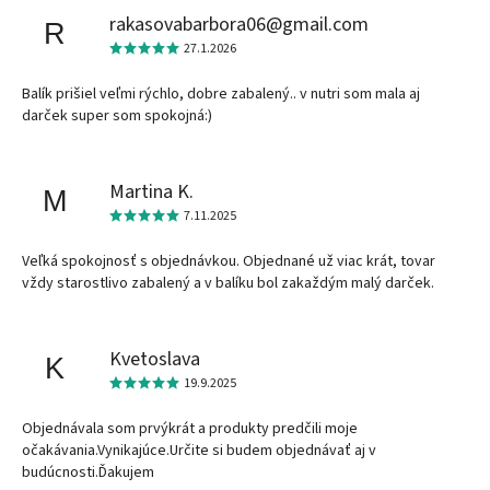
rakasovabarbora06@gmail.com
R
27.1.2026
Balík prišiel veľmi rýchlo, dobre zabalený.. v nutri som mala aj
darček super som spokojná:)
Martina K.
M
7.11.2025
Veľká spokojnosť s objednávkou. Objednané už viac krát, tovar
vždy starostlivo zabalený a v balíku bol zakaždým malý darček.
Kvetoslava
K
19.9.2025
Objednávala som prvýkrát a produkty predčili moje
očakávania.Vynikajúce.Určite si budem objednávať aj v
budúcnosti.Ďakujem