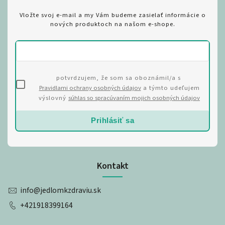
Vložte svoj e-mail a my Vám budeme zasielať informácie o
nových produktoch na našom e-shope.
potvrdzujem, že som sa oboznámil/a s
Pravidlami ochrany osobných údajov
a týmto udeľujem
výslovný
súhlas so spracúvaním mojich osobných údajov
Prihlásiť sa
Kontakt
info
@
jedlomkzdraviu.sk
+421918399164