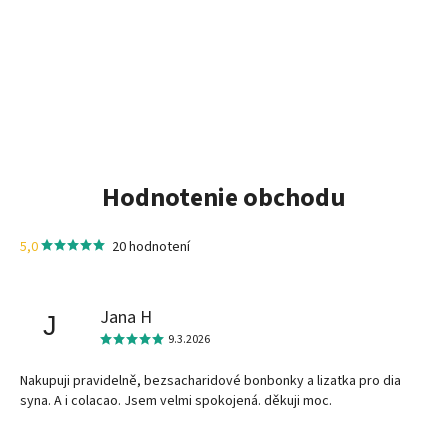
Hodnotenie obchodu
5,0
20 hodnotení
Jana H
J
9.3.2026
Nakupuji pravidelně, bezsacharidové bonbonky a lizatka pro dia
syna. A i colacao. Jsem velmi spokojená. děkuji moc.