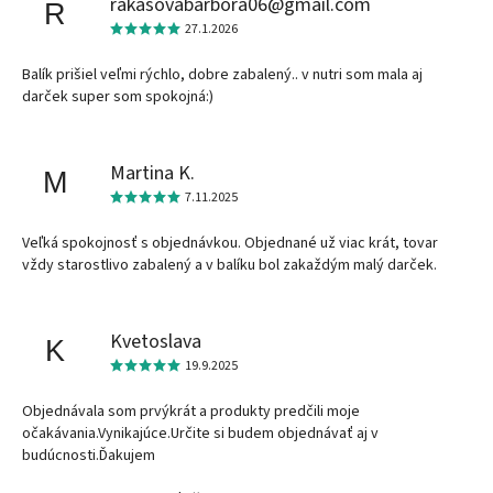
rakasovabarbora06@gmail.com
R
27.1.2026
Balík prišiel veľmi rýchlo, dobre zabalený.. v nutri som mala aj
darček super som spokojná:)
Martina K.
M
7.11.2025
Veľká spokojnosť s objednávkou. Objednané už viac krát, tovar
vždy starostlivo zabalený a v balíku bol zakaždým malý darček.
Kvetoslava
K
19.9.2025
Objednávala som prvýkrát a produkty predčili moje
očakávania.Vynikajúce.Určite si budem objednávať aj v
budúcnosti.Ďakujem