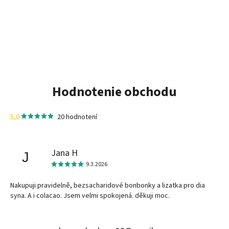
Hodnotenie obchodu
5,0
20 hodnotení
Jana H
J
9.3.2026
Nakupuji pravidelně, bezsacharidové bonbonky a lizatka pro dia
syna. A i colacao. Jsem velmi spokojená. děkuji moc.