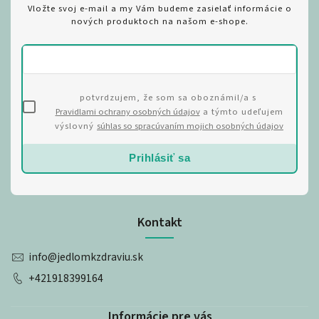
Vložte svoj e-mail a my Vám budeme zasielať informácie o
nových produktoch na našom e-shope.
potvrdzujem, že som sa oboznámil/a s
Pravidlami ochrany osobných údajov
a týmto udeľujem
výslovný
súhlas so spracúvaním mojich osobných údajov
Prihlásiť sa
Kontakt
info
@
jedlomkzdraviu.sk
+421918399164
Informácie pre vás