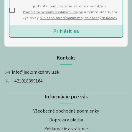
potvrdzujem, že som sa oboznámil/a s
Pravidlami ochrany osobných údajov
a týmto udeľujem
výslovný
súhlas so spracúvaním mojich osobných údajov
Prihlásiť sa
Kontakt
info
@
jedlomkzdraviu.sk
+421918399164
Informácie pre vás
Všeobecné obchodné podmienky
Doprava a platba
Reklamácie a vrátenie