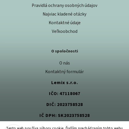
Pravidlá ochrany osobných údajov
Najviac kladené otázky
Kontaktné údaje
Veľkoobchod
O spoločnosti
O nás
Kontaktný formulár
Lemix s.r.o.
IČO: 47118067
DIČ: 2023758528
IČ DPH: SK2023758528
Tento web používa súbory cookie. Ďalším prechádzaním tohto webu