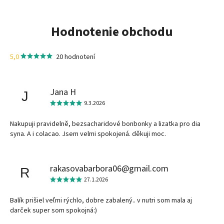
Hodnotenie obchodu
5,0
20 hodnotení
Jana H
J
9.3.2026
Nakupuji pravidelně, bezsacharidové bonbonky a lizatka pro dia
syna. A i colacao. Jsem velmi spokojená. děkuji moc.
rakasovabarbora06@gmail.com
R
27.1.2026
Balík prišiel veľmi rýchlo, dobre zabalený.. v nutri som mala aj
darček super som spokojná:)