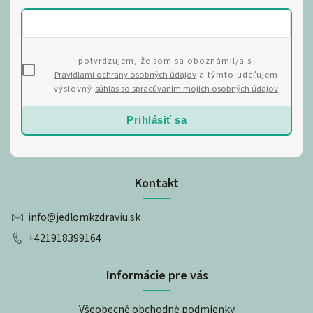
potvrdzujem, že som sa oboznámil/a s
Pravidlami ochrany osobných údajov
a týmto udeľujem
výslovný
súhlas so spracúvaním mojich osobných údajov
Prihlásiť sa
Kontakt
info
@
jedlomkzdraviu.sk
+421918399164
Informácie pre vás
Všeobecné obchodné podmienky