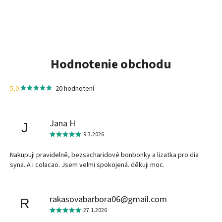
Hodnotenie obchodu
5,0
20 hodnotení
Jana H
J
9.3.2026
Nakupuji pravidelně, bezsacharidové bonbonky a lizatka pro dia
syna. A i colacao. Jsem velmi spokojená. děkuji moc.
rakasovabarbora06@gmail.com
R
27.1.2026