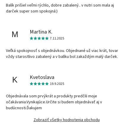
Balík prišiel veľmi rýchlo, dobre zabalený.. v nutri som mala aj
darček super som spokojná:)
Martina K.
M
7.11.2025
Veľká spokojnosť s objednávkou. Objednané už viac krát, tovar
vždy starostlivo zabalený a v balíku bol zakaždým malý darček.
Kvetoslava
K
19.9.2025
Objednávala som prvýkrát a produkty predčili moje
očakávania.Vynikajúce.Určite si budem objednávať aj v
budúcnosti.Ďakujem
Zobraziť všetky hodnotenia obchodu