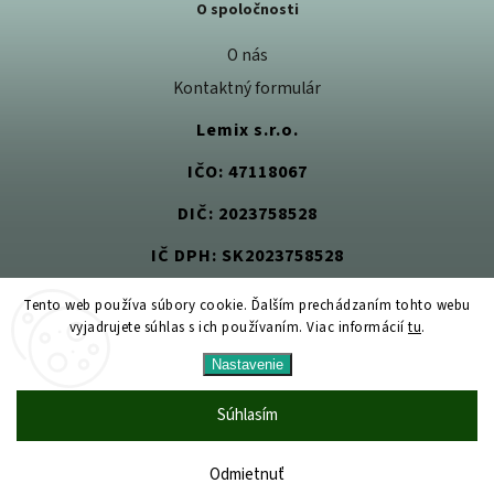
O spoločnosti
O nás
Kontaktný formulár
Lemix s.r.o.
IČO: 47118067
DIČ: 2023758528
IČ DPH: SK2023758528
Tento web používa súbory cookie. Ďalším prechádzaním tohto webu
vyjadrujete súhlas s ich používaním. Viac informácií
tu
.
Copyright 2026
Jedlom k zdraviu
. Všetky práva vyhradené.
Nastavenie
Upraviť nastavenie cookies
Vytvořil
Shoptet
| Design
Shoptak.cz
Súhlasím
Odmietnuť