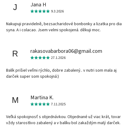
Jana H
J
9.3.2026
Nakupuji pravidelně, bezsacharidové bonbonky a lizatka pro dia
syna. A i colacao. Jsem velmi spokojená. děkuji moc.
rakasovabarbora06@gmail.com
R
27.1.2026
Balík prišiel veľmi rýchlo, dobre zabalený.. v nutri som mala aj
darček super som spokojná:)
Martina K.
M
7.11.2025
Veľká spokojnosť s objednávkou. Objednané už viac krát, tovar
vždy starostlivo zabalený a v balíku bol zakaždým malý darček.