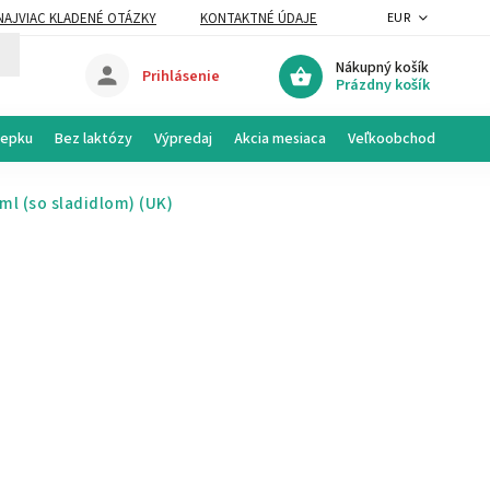
NAJVIAC KLADENÉ OTÁZKY
KONTAKTNÉ ÚDAJE
EUR
Nákupný košík
Prihlásenie
Prázdny košík
lepku
Bez laktózy
Výpredaj
Akcia mesiaca
Veľkoobchod
ml (so sladidlom)
(UK)