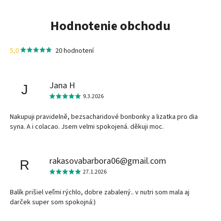
Hodnotenie obchodu
5,0
20 hodnotení
Jana H
J
9.3.2026
Nakupuji pravidelně, bezsacharidové bonbonky a lizatka pro dia
syna. A i colacao. Jsem velmi spokojená. děkuji moc.
rakasovabarbora06@gmail.com
R
27.1.2026
Balík prišiel veľmi rýchlo, dobre zabalený.. v nutri som mala aj
darček super som spokojná:)