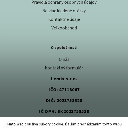
Pravidlá ochrany osobných údajov
Najviac kladené otázky
Kontaktné údaje
Veľkoobchod
O spoločnosti
O nás
Kontaktný formulár
Lemix s.r.o.
IČO: 47118067
DIČ: 2023758528
IČ DPH: SK2023758528
Tento web používa súbory cookie. Ďalším prechádzaním tohto webu