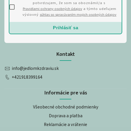
potvrdzujem, že som sa oboznámil/a s
Pravidlami ochrany osobných údajov
a týmto udeľujem
výslovný
súhlas so spracúvaním mojich osobných údajov
Prihlásiť sa
Kontakt
info
@
jedlomkzdraviu.sk
+421918399164
Informácie pre vás
Všeobecné obchodné podmienky
Doprava a platba
Reklamácie a vrátenie