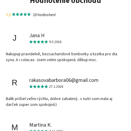
Hodnotenie obchodu
5,0
20 hodnotení
Jana H
J
9.3.2026
Nakupuji pravidelně, bezsacharidové bonbonky a lizatka pro dia
syna. A i colacao. Jsem velmi spokojená. děkuji moc.
rakasovabarbora06@gmail.com
R
27.1.2026
Balík prišiel veľmi rýchlo, dobre zabalený.. v nutri som mala aj
darček super som spokojná:)
Martina K.
M