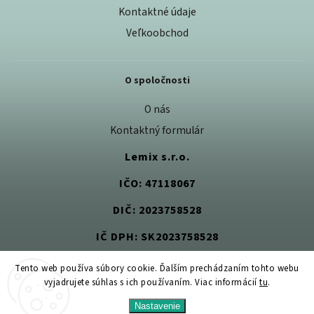
Kontaktné údaje
Veľkoobchod
O spoločnosti
O nás
Kontaktný formulár
Lemix s.r.o.
IČO: 47118067
DIČ: 2023758528
IČ DPH: SK2023758528
Tento web používa súbory cookie. Ďalším prechádzaním tohto webu
vyjadrujete súhlas s ich používaním. Viac informácií
tu
.
Copyright 2026
Jedlom k zdraviu
. Všetky práva vyhradené.
Nastavenie
Upraviť nastavenie cookies