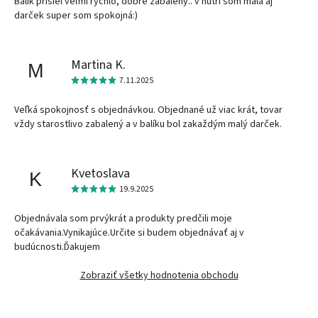
Balík prišiel veľmi rýchlo, dobre zabalený.. v nutri som mala aj
darček super som spokojná:)
Martina K.
M
7.11.2025
Veľká spokojnosť s objednávkou. Objednané už viac krát, tovar
vždy starostlivo zabalený a v balíku bol zakaždým malý darček.
Kvetoslava
K
19.9.2025
Objednávala som prvýkrát a produkty predčili moje
očakávania.Vynikajúce.Určite si budem objednávať aj v
budúcnosti.Ďakujem
Zobraziť všetky hodnotenia obchodu