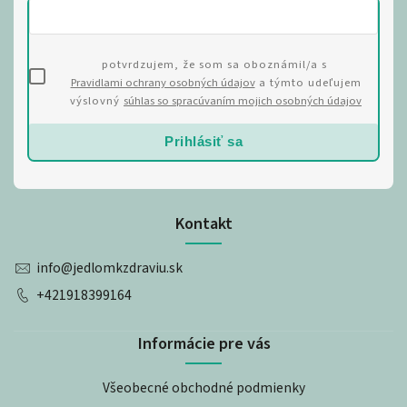
potvrdzujem, že som sa oboznámil/a s
Pravidlami ochrany osobných údajov
a týmto udeľujem
výslovný
súhlas so spracúvaním mojich osobných údajov
Prihlásiť sa
Kontakt
info
@
jedlomkzdraviu.sk
+421918399164
Informácie pre vás
Všeobecné obchodné podmienky