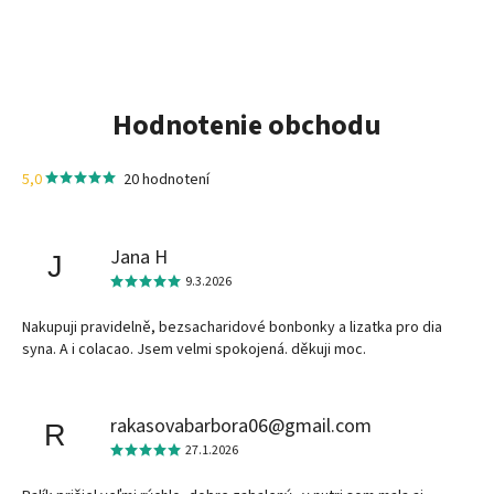
Hodnotenie obchodu
5,0
20 hodnotení
Jana H
J
9.3.2026
Nakupuji pravidelně, bezsacharidové bonbonky a lizatka pro dia
syna. A i colacao. Jsem velmi spokojená. děkuji moc.
rakasovabarbora06@gmail.com
R
27.1.2026