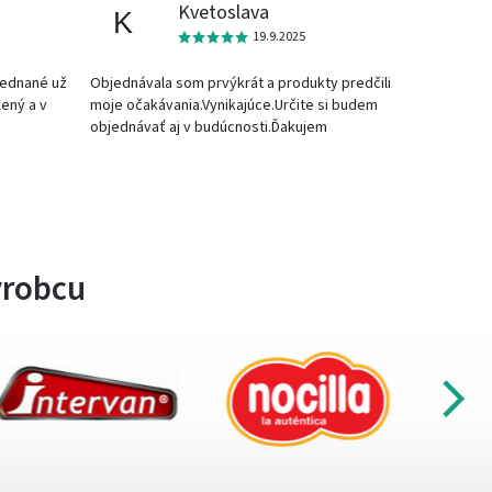
Kvetoslava
K
19.9.2025
jednané už
Objednávala som prvýkrát a produkty predčili
lený a v
moje očakávania.Vynikajúce.Určite si budem
objednávať aj v budúcnosti.Ďakujem
ýrobcu