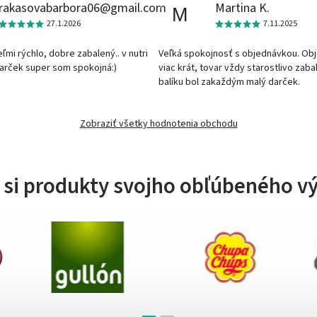
rakasovabarbora06@gmail.com
Martina K.
M
27.1.2026
7.11.2025
veľmi rýchlo, dobre zabalený.. v nutri
Veľká spokojnosť s objednávkou. Ob
darček super som spokojná:)
viac krát, tovar vždy starostlivo zaba
balíku bol zakaždým malý darček.
Zobraziť všetky hodnotenia obchodu
 si produkty svojho obľúbeného v