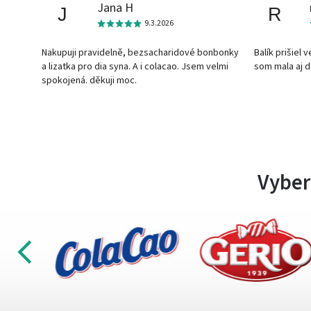
Jana H
J
R
9.3.2026
Nakupuji pravidelně, bezsacharidové bonbonky
Balík prišiel 
a lizatka pro dia syna. A i colacao. Jsem velmi
som mala aj 
spokojená. děkuji moc.
Vyber