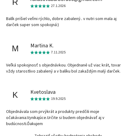
R
27.1.2026
Balík prišiel veľmi rýchlo, dobre zabalený.. v nutri som mala aj
darček super som spokojná:)
Martina K.
M
7.11.2025
Veľká spokojnosť s objednávkou. Objednané už viac krát, tovar
vždy starostlivo zabalený a v balíku bol zakaždým malý darček.
Kvetoslava
K
19.9.2025
Objednávala som prvýkrát a produkty predčili moje
očakávania.Vynikajúce.Určite si budem objednávať aj v
budúcnosti.Ďakujem
Zobraziť všetky hodnotenia obchodu