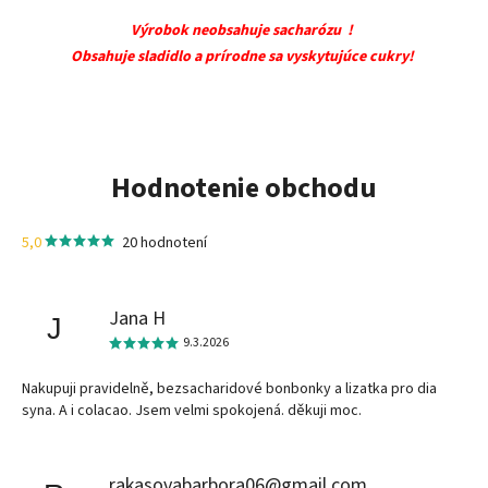
Výrobok neobsahuje sacharózu !
Obsahuje sladidlo a prírodne sa vyskytujúce cukry!
Hodnotenie obchodu
5,0
20 hodnotení
Jana H
J
9.3.2026
Nakupuji pravidelně, bezsacharidové bonbonky a lizatka pro dia
syna. A i colacao. Jsem velmi spokojená. děkuji moc.
rakasovabarbora06@gmail.com