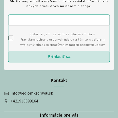
Vložte svoj e-mail a my Vám budeme zasielať informácie o
nových produktoch na našom e-shope.
potvrdzujem, že som sa oboznámil/a s
Pravidlami ochrany osobných údajov
a týmto udeľujem
výslovný
súhlas so spracúvaním mojich osobných údajov
Prihlásiť sa
Kontakt
info
@
jedlomkzdraviu.sk
+421918399164
Informácie pre vás