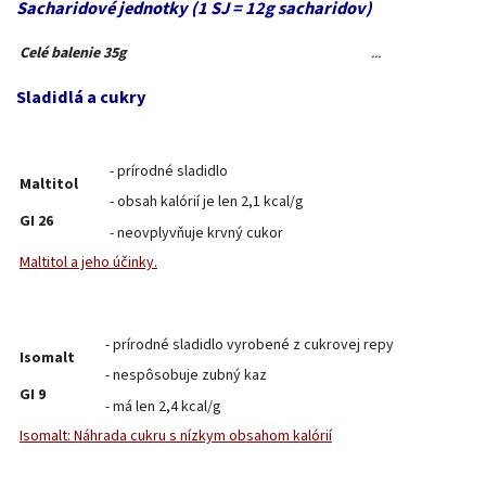
Sacharidové jednotky (1 SJ = 12g sacharidov)
Celé balenie 35g
...
Sladidlá a cukry
- prírodné sladidlo
Maltitol
- obsah kalórií je len 2,1 kcal/g
GI 26
- neovplyvňuje krvný cukor
Maltitol a jeho účinky.
- prírodné sladidlo vyrobené z cukrovej repy
Isomalt
- nespôsobuje zubný kaz
GI 9
- má len 2,4 kcal/g
Isomalt: Náhrada cukru s nízkym obsahom kalórií