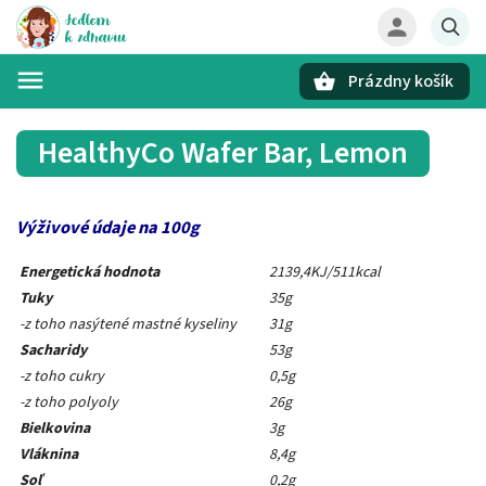
Prázdny košík
Hľadať
HealthyCo Wafer Bar, Lemon
Výživové údaje na 100g
Energetická hodnota
2139,4KJ/511kcal
Tuky
35g
-z toho nasýtené mastné kyseliny
31g
Sacharidy
53g
-z toho cukry
0,5g
-z toho polyoly
26g
Bielkovina
3g
Vláknina
8,4g
Soľ
0,2g