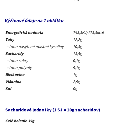
Výživové údaje na 1 oblátku
Energetická hodnota
748,8KJ/178,8kcal
Tuky
12,2g
-z toho nasýtené mastné kyseliny
10,8g
Sacharidy
18,5g
-z toho cukry
0,1g
-z toho polyoly
9,1g
Bielkovina
1g
Vláknina
2,9g
Soľ
0g
Sacharidové jednotky (1 SJ = 10g sacharidov)
Celé balenie 35g
...