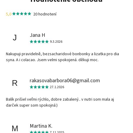
5,0
20 hodnotení
Jana H
J
9.3.2026
Nakupuji pravidelně, bezsacharidové bonbonky a lizatka pro dia
syna. A i colacao. Jsem velmi spokojená. děkuji moc.
rakasovabarbora06@gmail.com
R
27.1.2026
Balík prišiel veľmi rýchlo, dobre zabalený.. v nutri som mala aj
darček super som spokojná:)
Martina K.
M
7.11.2025