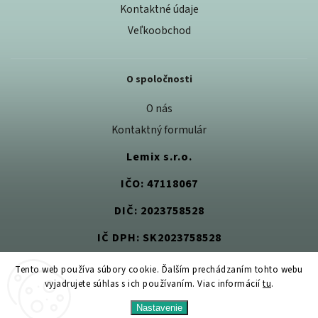
Kontaktné údaje
Veľkoobchod
O spoločnosti
O nás
Kontaktný formulár
Lemix s.r.o.
IČO: 47118067
DIČ: 2023758528
IČ DPH: SK2023758528
Tento web používa súbory cookie. Ďalším prechádzaním tohto webu
vyjadrujete súhlas s ich používaním. Viac informácií
tu
.
Copyright 2026
Jedlom k zdraviu
. Všetky práva vyhradené.
Nastavenie
Upraviť nastavenie cookies