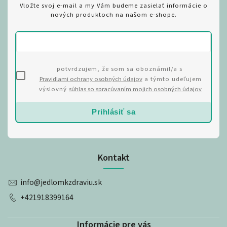
Vložte svoj e-mail a my Vám budeme zasielať informácie o
nových produktoch na našom e-shope.
potvrdzujem, že som sa oboznámil/a s
Pravidlami ochrany osobných údajov
a týmto udeľujem
výslovný
súhlas so spracúvaním mojich osobných údajov
Prihlásiť sa
Kontakt
info
@
jedlomkzdraviu.sk
+421918399164
Informácie pre vás