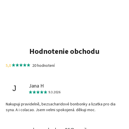
Hodnotenie obchodu
5,0
20 hodnotení
Jana H
J
9.3.2026
Nakupuji pravidelně, bezsacharidové bonbonky a lizatka pro dia
syna. A i colacao. Jsem velmi spokojená. děkuji moc.