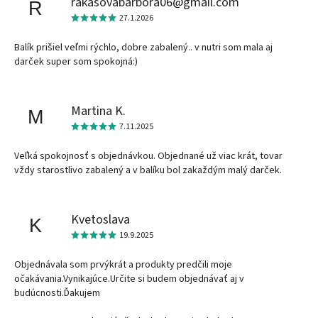
rakasovabarbora06@gmail.com
R
27.1.2026
Balík prišiel veľmi rýchlo, dobre zabalený.. v nutri som mala aj
darček super som spokojná:)
Martina K.
M
7.11.2025
Veľká spokojnosť s objednávkou. Objednané už viac krát, tovar
vždy starostlivo zabalený a v balíku bol zakaždým malý darček.
Kvetoslava
K
19.9.2025
Objednávala som prvýkrát a produkty predčili moje
očakávania.Vynikajúce.Určite si budem objednávať aj v
budúcnosti.Ďakujem