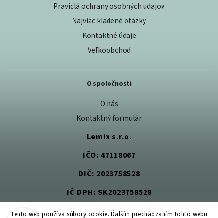
Pravidlá ochrany osobných údajov
Najviac kladené otázky
Kontaktné údaje
Veľkoobchod
O spoločnosti
O nás
Kontaktný formulár
Lemix s.r.o.
IČO: 47118067
DIČ: 2023758528
IČ DPH: SK2023758528
Tento web používa súbory cookie. Ďalším prechádzaním tohto webu