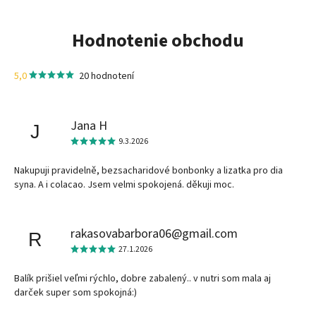
Hodnotenie obchodu
5,0
20 hodnotení
Jana H
J
9.3.2026
Nakupuji pravidelně, bezsacharidové bonbonky a lizatka pro dia
syna. A i colacao. Jsem velmi spokojená. děkuji moc.
rakasovabarbora06@gmail.com
R
27.1.2026
Balík prišiel veľmi rýchlo, dobre zabalený.. v nutri som mala aj
darček super som spokojná:)