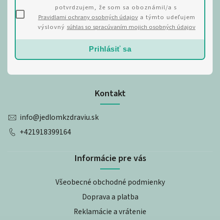
potvrdzujem, že som sa oboznámil/a s
Pravidlami ochrany osobných údajov
a týmto udeľujem
výslovný
súhlas so spracúvaním mojich osobných údajov
Prihlásiť sa
Kontakt
info
@
jedlomkzdraviu.sk
+421918399164
Informácie pre vás
Všeobecné obchodné podmienky
Doprava a platba
Reklamácie a vrátenie