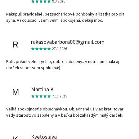
9.3.2026
Nakupuji pravidelně, bezsacharidové bonbonky a lizatka pro dia
syna. A i colacao. Jsem velmi spokojená. děkuji moc.
rakasovabarbora06@gmail.com
R
27.1.2026
Balík prišiel veľmi rýchlo, dobre zabalený.. v nutri som mala aj
darček super som spokojná:)
Martina K.
M
7.11.2025
Veľká spokojnosť s objednávkou. Objednané už viac krát, tovar
vždy starostlivo zabalený a v balíku bol zakaždým malý darček.
Kvetoslava