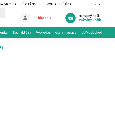
NAJVIAC KLADENÉ OTÁZKY
KONTAKTNÉ ÚDAJE
EUR
Nákupný košík
Prihlásenie
Prázdny košík
lepku
Bez laktózy
Výpredaj
Akcia mesiaca
Veľkoobchod
R)