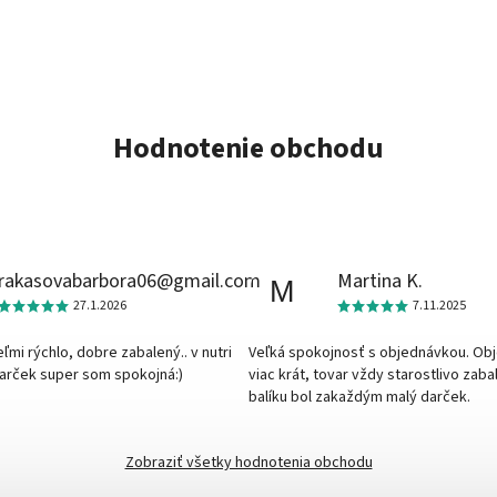
Hodnotenie obchodu
rakasovabarbora06@gmail.com
Martina K.
M
27.1.2026
7.11.2025
veľmi rýchlo, dobre zabalený.. v nutri
Veľká spokojnosť s objednávkou. Ob
darček super som spokojná:)
viac krát, tovar vždy starostlivo zaba
balíku bol zakaždým malý darček.
Zobraziť všetky hodnotenia obchodu