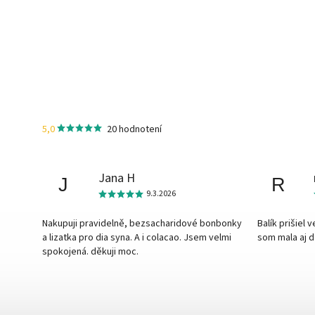
5,0
20 hodnotení
Jana H
J
R
9.3.2026
Nakupuji pravidelně, bezsacharidové bonbonky
Balík prišiel 
a lizatka pro dia syna. A i colacao. Jsem velmi
som mala aj 
spokojená. děkuji moc.