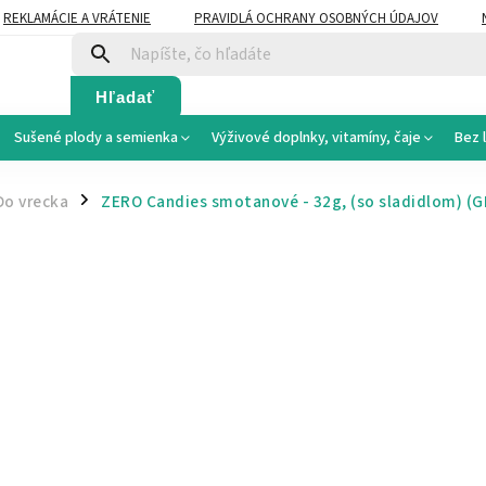
REKLAMÁCIE A VRÁTENIE
PRAVIDLÁ OCHRANY OSOBNÝCH ÚDAJOV
Hľadať
Sušené plody a semienka
Výživové doplnky, vitamíny, čaje
Bez 
Do vrecka
ZERO Candies smotanové - 32g, (so sladidlom)
(G
/