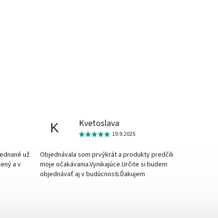
Kvetoslava
K
19.9.2025
jednané už
Objednávala som prvýkrát a produkty predčili
lený a v
moje očakávania.Vynikajúce.Určite si budem
objednávať aj v budúcnosti.Ďakujem