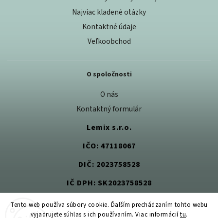
Najviac kladené otázky
Kontaktné údaje
Veľkoobchod
O spoločnosti
O nás
Kontaktný formulár
Lemix s.r.o.
IČO: 47118067
DIČ: 2023758528
IČ DPH: SK2023758528
Tento web používa súbory cookie. Ďalším prechádzaním tohto webu
vyjadrujete súhlas s ich používaním. Viac informácií
tu
.