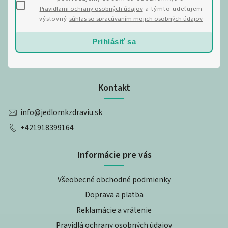
Pravidlami ochrany osobných údajov
a týmto udeľujem
výslovný
súhlas so spracúvaním mojich osobných údajov
Prihlásiť sa
Kontakt
info
@
jedlomkzdraviu.sk
+421918399164
Informácie pre vás
Všeobecné obchodné podmienky
Doprava a platba
Reklamácie a vrátenie
Pravidlá ochrany osobných údajov