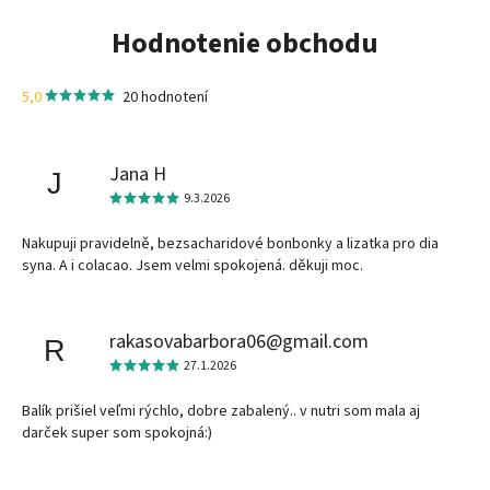
Hodnotenie obchodu
5,0
20 hodnotení
Jana H
J
9.3.2026
Nakupuji pravidelně, bezsacharidové bonbonky a lizatka pro dia
syna. A i colacao. Jsem velmi spokojená. děkuji moc.
rakasovabarbora06@gmail.com
R
27.1.2026
Balík prišiel veľmi rýchlo, dobre zabalený.. v nutri som mala aj
darček super som spokojná:)