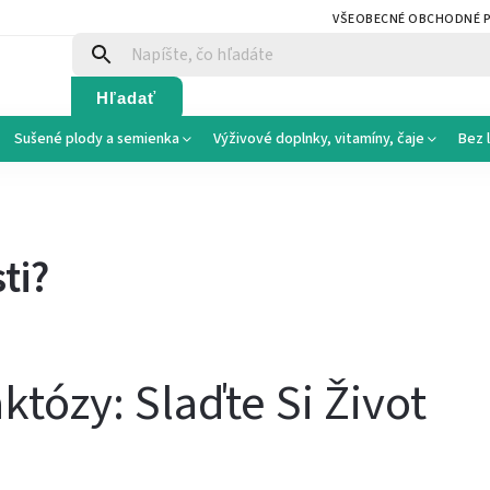
VŠEOBECNÉ OBCHODNÉ 
Hľadať
Sušené plody a semienka
Výživové doplnky, vitamíny, čaje
Bez 
ti?
któzy: Slaďte Si Život