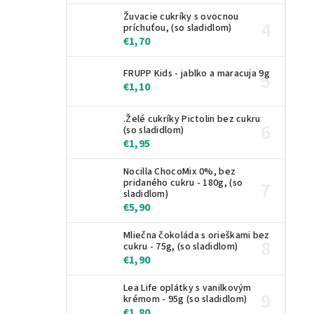
Žuvacie cukríky s ovocnou
príchuťou, (so sladidlom)
€1,70
FRUPP Kids - jablko a maracuja 9g
€1,10
.Želé cukríky Pictolin bez cukru
(so sladidlom)
€1,95
Nocilla ChocoMix 0%, bez
pridaného cukru - 180g, (so
sladidlom)
€5,90
Mliečna čokoláda s orieškami bez
cukru - 75g, (so sladidlom)
€1,90
Lea Life oplátky s vanilkovým
krémom - 95g (so sladidlom)
€1,80