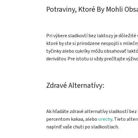
Potraviny, Ktoré By Mohli Ob
Pri výbere sladkostí bez laktozy je dôležité
ktoré by ste si prirodzene nespojili s mlie
tyčinky alebo cukríky môžu obsahovať lakt
derivátov. Pre istotu si vždy prečítajte výž
Zdravé Alternatívy:
Ak hľadáte zdravé alternatívy sladkostí bez
percentom kakaa, alebo
orechy
. Tieto alte
naplniť vaše chuti po sladkostiach.