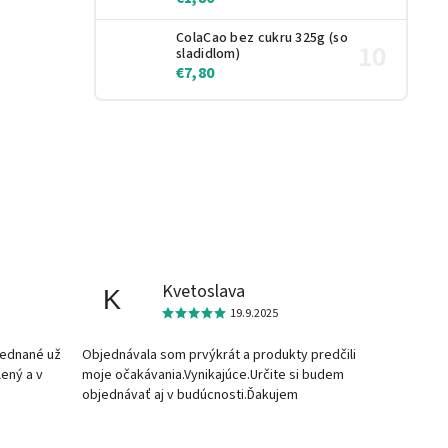
ColaCao bez cukru 325g (so
sladidlom)
€7,80
Kvetoslava
K
19.9.2025
jednané už
Objednávala som prvýkrát a produkty predčili
lený a v
moje očakávania.Vynikajúce.Určite si budem
objednávať aj v budúcnosti.Ďakujem