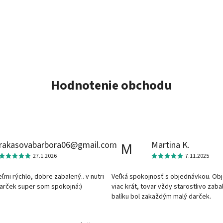
Hodnotenie obchodu
rakasovabarbora06@gmail.com
Martina K.
M
27.1.2026
7.11.2025
veľmi rýchlo, dobre zabalený.. v nutri
Veľká spokojnosť s objednávkou. Ob
darček super som spokojná:)
viac krát, tovar vždy starostlivo zaba
balíku bol zakaždým malý darček.