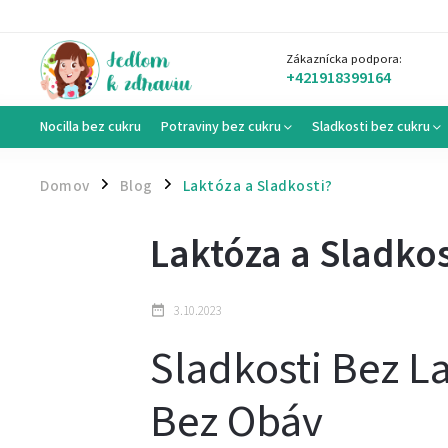
Zákaznícka podpora:
+421918399164
Nocilla bez cukru
Potraviny bez cukru
Sladkosti bez cukru
Domov
Blog
Laktóza a Sladkosti?
/
/
Laktóza a Sladkos
3.10.2023
Sladkosti Bez La
Bez Obáv