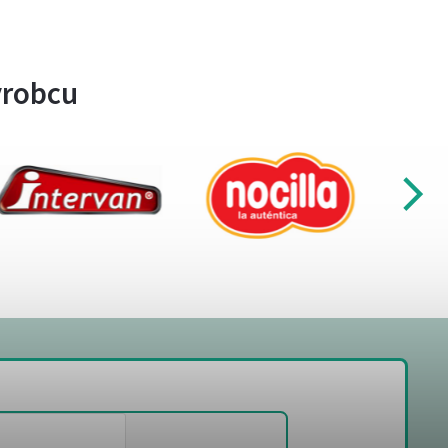
ýrobcu