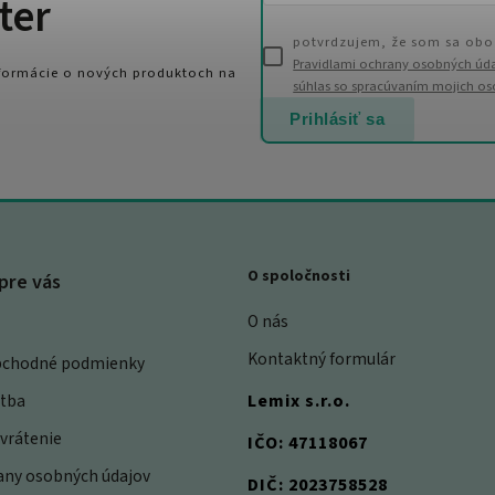
ter
potvrdzujem, že som sa obo
Pravidlami ochrany osobných úd
nformácie o nových produktoch na
súhlas so spracúvaním mojich o
Prihlásiť sa
O spoločnosti
pre vás
O nás
Kontaktný formulár
bchodné podmienky
atba
Lemix s.r.o.
vrátenie
IČO: 47118067
rany osobných údajov
DIČ: 2023758528