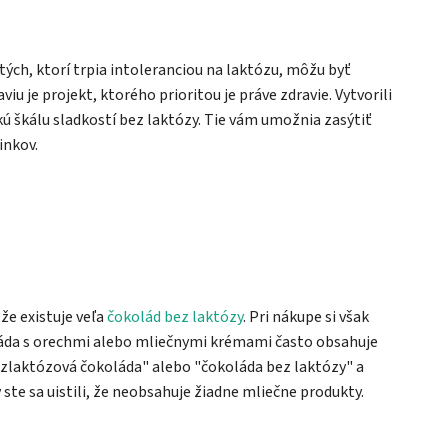
tých, ktorí trpia intoleranciou na laktózu, môžu byť
u je projekt, ktorého prioritou je práve zdravie. Vytvorili
kú škálu sladkostí bez laktózy. Tie vám umožnia zasýtiť
inkov.
že existuje veľa
čokolád bez laktózy
. Pri nákupe si však
oláda s orechmi alebo mliečnymi krémami často obsahuje
ezlaktózová čokoláda" alebo "čokoláda bez laktózy" a
 ste sa uistili, že neobsahuje žiadne mliečne produkty.