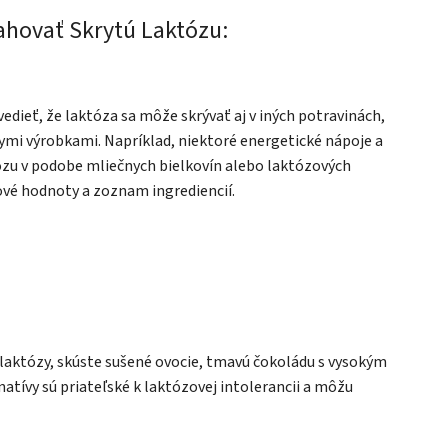
sahovať Skrytú Laktózu:
 vedieť, že laktóza sa môže skrývať aj v iných potravinách,
čnymi výrobkami. Napríklad, niektoré energetické nápoje a
ózu v podobe mliečnych bielkovín alebo laktózových
ivové hodnoty a zoznam ingrediencií.
 laktózy, skúste sušené ovocie, tmavú čokoládu s vysokým
rnatívy sú priateľské k laktózovej intolerancii a môžu