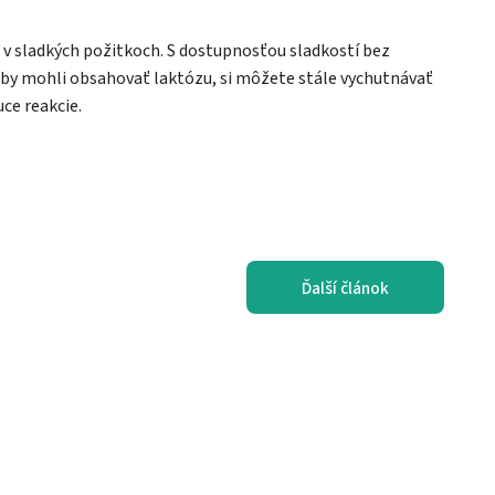
v sladkých požitkoch. S dostupnosťou sladkostí bez
 by mohli obsahovať laktózu, si môžete stále vychutnávať
ce reakcie.
Ďalší článok