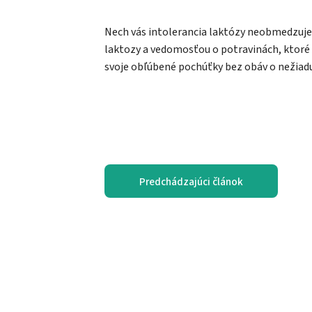
Nech vás intolerancia laktózy neobmedzuje 
laktozy a vedomosťou o potravinách, ktoré
svoje obľúbené pochúťky bez obáv o nežiadu
Predchádzajúci článok