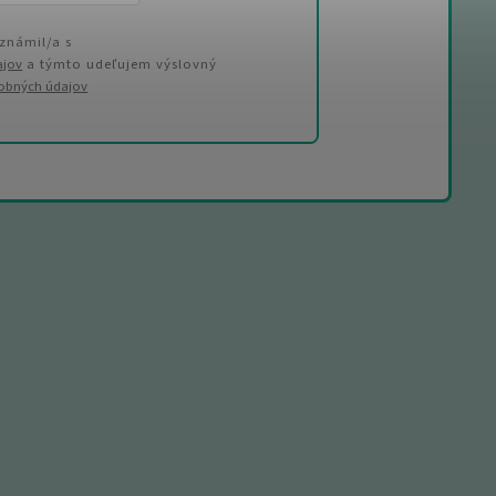
známil/a s
ajov
a týmto udeľujem výslovný
sobných údajov