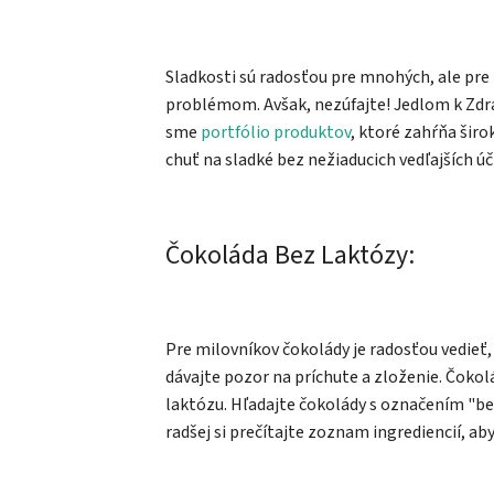
Sladkosti sú radosťou pre mnohých, ale pre 
problémom. Avšak, nezúfajte! Jedlom k Zdravi
sme
portfólio produktov
, ktoré zahŕňa širo
chuť na sladké bez nežiaducich vedľajších úč
Čokoláda Bez Laktózy:
Pre milovníkov čokolády je radosťou vedieť, 
dávajte pozor na príchute a zloženie. Čok
laktózu. Hľadajte čokolády s označením "b
radšej si prečítajte zoznam ingrediencií, aby