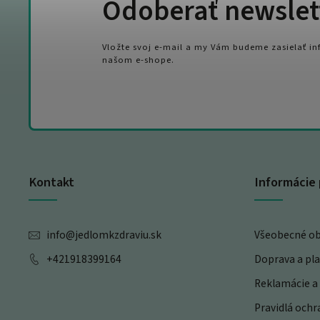
Odoberať newslet
Vložte svoj e-mail a my Vám budeme zasielať i
našom e-shope.
Kontakt
Informácie 
info
@
jedlomkzdraviu.sk
Všeobecné o
+421918399164
Doprava a pl
Reklamácie a 
Pravidlá och