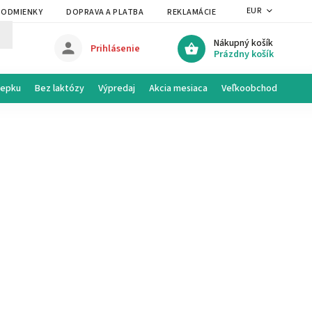
EUR
PODMIENKY
DOPRAVA A PLATBA
REKLAMÁCIE A VRÁTENIE
PRAVI
Nákupný košík
Prihlásenie
Prázdny košík
lepku
Bez laktózy
Výpredaj
Akcia mesiaca
Veľkoobchod