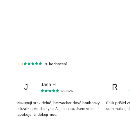
5,0
20 hodnotení
Jana H
J
R
9.3.2026
Nakupuji pravidelně, bezsacharidové bonbonky
Balík prišiel 
a lizatka pro dia syna. A i colacao. Jsem velmi
som mala aj 
spokojená. děkuji moc.