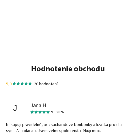
Hodnotenie obchodu
5,0
20 hodnotení
Jana H
J
9.3.2026
Nakupuji pravidelně, bezsacharidové bonbonky a lizatka pro dia
syna. A i colacao. Jsem velmi spokojená. děkuji moc.