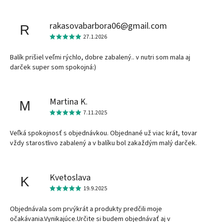
rakasovabarbora06@gmail.com
R
27.1.2026
Balík prišiel veľmi rýchlo, dobre zabalený.. v nutri som mala aj
darček super som spokojná:)
Martina K.
M
7.11.2025
Veľká spokojnosť s objednávkou. Objednané už viac krát, tovar
vždy starostlivo zabalený a v balíku bol zakaždým malý darček.
Kvetoslava
K
19.9.2025
Objednávala som prvýkrát a produkty predčili moje
očakávania.Vynikajúce.Určite si budem objednávať aj v