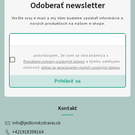
Odoberať newsletter
Vložte svoj e-mail a my Vám budeme zasielať informácie o
nových produktoch na našom e-shope.
potvrdzujem, že som sa oboznámil/a s
Pravidlami ochrany osobných údajov
a týmto udeľujem
výslovný
súhlas so spracúvaním mojich osobných údajov
Prihlásiť sa
Kontakt
info
@
jedlomkzdraviu.sk
+421918399164