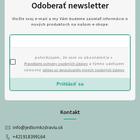
Odoberať newsletter
Vložte svoj e-mail a my Vám budeme zasielať informácie o
nových produktoch na našom e-shope.
potvrdzujem, že som sa oboznámil/a s
Pravidlami ochrany osobných údajov
a týmto udeľujem
výslovný
súhlas so spracúvaním mojich osobných údajov
Prihlásiť sa
Kontakt
info
@
jedlomkzdraviu.sk
+421918399164