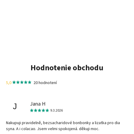
Hodnotenie obchodu
5,0
20 hodnotení
Jana H
J
9.3.2026
Nakupuji pravidelně, bezsacharidové bonbonky a lizatka pro dia
syna. A i colacao. Jsem velmi spokojená. děkuji moc.