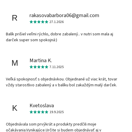
rakasovabarbora06@gmail.com
R
27.1.2026
Balík prišiel veľmi rýchlo, dobre zabalený.. v nutri som mala aj
darček super som spokojná:)
Martina K.
M
7.11.2025
Veľká spokojnosť s objednávkou. Objednané už viac krát, tovar
vždy starostlivo zabalený a v balíku bol zakaždým malý darček.
Kvetoslava
K
19.9.2025
Objednávala som prvýkrát a produkty predčili moje
očakávania.Vynikajúce.Určite si budem objednávať aj v