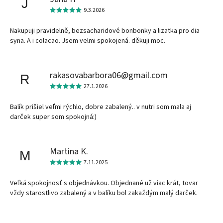
J
9.3.2026
Nakupuji pravidelně, bezsacharidové bonbonky a lizatka pro dia
syna. A i colacao. Jsem velmi spokojená. děkuji moc.
rakasovabarbora06@gmail.com
R
27.1.2026
Balík prišiel veľmi rýchlo, dobre zabalený.. v nutri som mala aj
darček super som spokojná:)
Martina K.
M
7.11.2025
Veľká spokojnosť s objednávkou. Objednané už viac krát, tovar
vždy starostlivo zabalený a v balíku bol zakaždým malý darček.