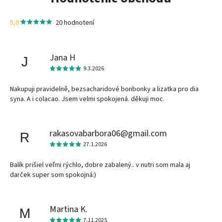
5,0
20 hodnotení
Jana H
J
9.3.2026
Nakupuji pravidelně, bezsacharidové bonbonky a lizatka pro dia
syna. A i colacao. Jsem velmi spokojená. děkuji moc.
rakasovabarbora06@gmail.com
R
27.1.2026
Balík prišiel veľmi rýchlo, dobre zabalený.. v nutri som mala aj
darček super som spokojná:)
Martina K.
M
7.11.2025