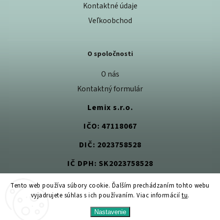
Kontaktné údaje
Veľkoobchod
O spoločnosti
O nás
Kontaktný formulár
Lemix s.r.o.
IČO: 47118067
DIČ: 2023758528
IČ DPH: SK2023758528
Tento web používa súbory cookie. Ďalším prechádzaním tohto webu
vyjadrujete súhlas s ich používaním. Viac informácií
tu
.
Copyright 2026
Jedlom k zdraviu
. Všetky práva vyhradené.
Nastavenie
Upraviť nastavenie cookies