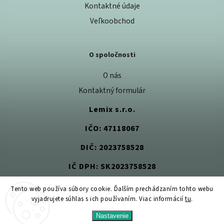
Kontaktné údaje
Veľkoobchod
O spoločnosti
O nás
Kontaktný formulár
Lemix s.r.o.
IČO: 47118067
DIČ: 2023758528
IČ DPH: SK2023758528
Tento web používa súbory cookie. Ďalším prechádzaním tohto webu
vyjadrujete súhlas s ich používaním. Viac informácií
tu
.
Copyright 2026
Jedlom k zdraviu
. Všetky práva vyhradené.
Nastavenie
Upraviť nastavenie cookies