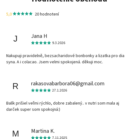
5,0
20 hodnotení
Jana H
J
9.3.2026
Nakupuji pravidelně, bezsacharidové bonbonky a lizatka pro dia
syna. A i colacao. Jsem velmi spokojená. děkuji moc.
rakasovabarbora06@gmail.com
R
27.1.2026
Balík prišiel veľmi rýchlo, dobre zabalený.. v nutri som mala aj
darček super som spokojná:)
Martina K.
M
7.11.2025