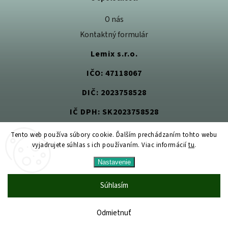
O nás
Kontaktný formulár
Lemix s.r.o.
IČO: 47118067
DIČ: 2023758528
IČ DPH: SK2023758528
Tento web používa súbory cookie. Ďalším prechádzaním tohto webu
vyjadrujete súhlas s ich používaním. Viac informácií
tu
.
Copyright 2026
Jedlom k zdraviu
. Všetky práva vyhradené.
Nastavenie
Upraviť nastavenie cookies
Vytvořil
Shoptet
| Design
Shoptak.cz
Súhlasím
Odmietnuť