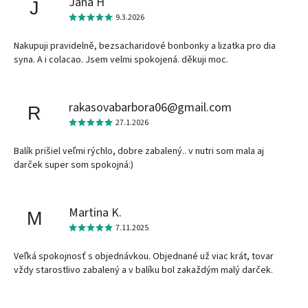
Jana H
J
9.3.2026
Nakupuji pravidelně, bezsacharidové bonbonky a lizatka pro dia
syna. A i colacao. Jsem velmi spokojená. děkuji moc.
rakasovabarbora06@gmail.com
R
27.1.2026
Balík prišiel veľmi rýchlo, dobre zabalený.. v nutri som mala aj
darček super som spokojná:)
Martina K.
M
7.11.2025
Veľká spokojnosť s objednávkou. Objednané už viac krát, tovar
vždy starostlivo zabalený a v balíku bol zakaždým malý darček.