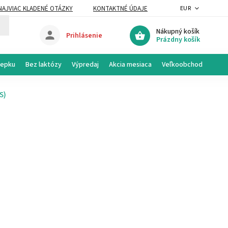
NAJVIAC KLADENÉ OTÁZKY
KONTAKTNÉ ÚDAJE
EUR
Nákupný košík
Prihlásenie
Prázdny košík
lepku
Bez laktózy
Výpredaj
Akcia mesiaca
Veľkoobchod
S)