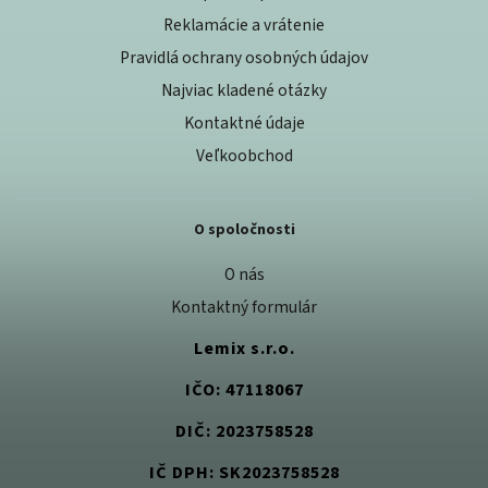
Reklamácie a vrátenie
Pravidlá ochrany osobných údajov
Najviac kladené otázky
Kontaktné údaje
Veľkoobchod
O spoločnosti
O nás
Kontaktný formulár
Lemix s.r.o.
IČO: 47118067
DIČ: 2023758528
IČ DPH: SK2023758528