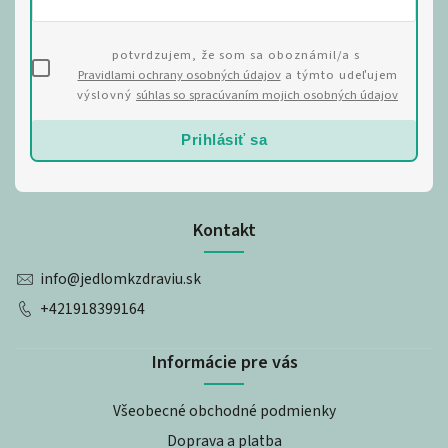
potvrdzujem, že som sa oboznámil/a s
Pravidlami ochrany osobných údajov
a týmto udeľujem
výslovný
súhlas so spracúvaním mojich osobných údajov
Prihlásiť sa
Kontakt
info
@
jedlomkzdraviu.sk
+421918399164
Informácie pre vás
Všeobecné obchodné podmienky
Doprava a platba