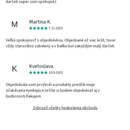
darček super som spokojná:)
Martina K.
M
7.11.2025
Veľká spokojnosť s objednávkou. Objednané už viac krát, tovar
vždy starostlivo zabalený a v balíku bol zakaždým malý darček.
Kvetoslava
K
19.9.2025
Objednávala som prvýkrát a produkty predčili moje
očakávania.Vynikajúce.Určite si budem objednávať aj v
budúcnosti.Ďakujem
Zobraziť všetky hodnotenia obchodu