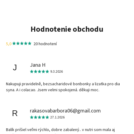
Hodnotenie obchodu
5,0
20 hodnotení
Jana H
J
9.3.2026
Nakupuji pravidelně, bezsacharidové bonbonky a lizatka pro dia
syna. A i colacao. Jsem velmi spokojená. děkuji moc.
rakasovabarbora06@gmail.com
R
27.1.2026
Balík prišiel veľmi rýchlo, dobre zabalený.. v nutri som mala aj