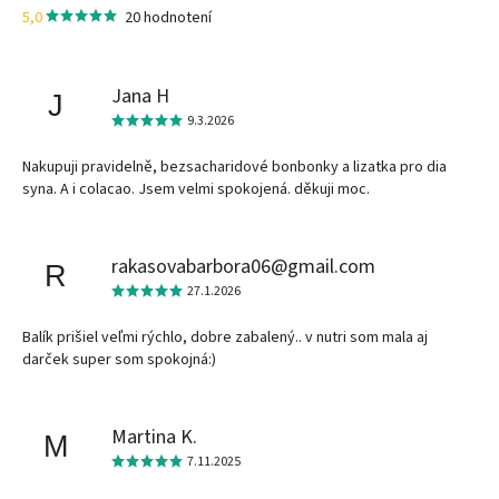
5,0
20 hodnotení
Jana H
J
9.3.2026
Nakupuji pravidelně, bezsacharidové bonbonky a lizatka pro dia
syna. A i colacao. Jsem velmi spokojená. děkuji moc.
rakasovabarbora06@gmail.com
R
27.1.2026
Balík prišiel veľmi rýchlo, dobre zabalený.. v nutri som mala aj
darček super som spokojná:)
Martina K.
M
7.11.2025