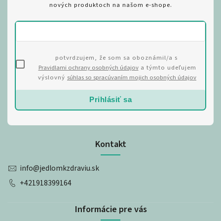
nových produktoch na našom e-shope.
potvrdzujem, že som sa oboznámil/a s
Pravidlami ochrany osobných údajov
a týmto udeľujem
výslovný
súhlas so spracúvaním mojich osobných údajov
Prihlásiť sa
Kontakt
info
@
jedlomkzdraviu.sk
+421918399164
Informácie pre vás