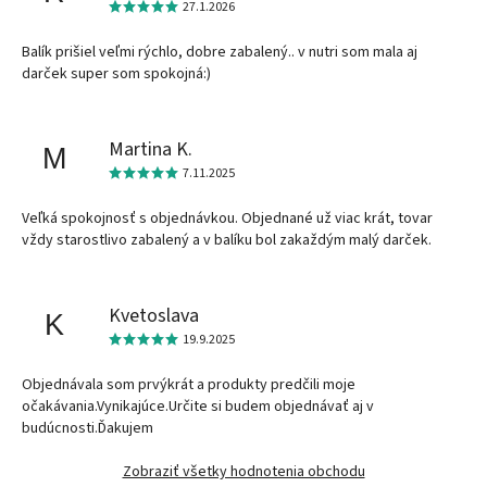
27.1.2026
Balík prišiel veľmi rýchlo, dobre zabalený.. v nutri som mala aj
darček super som spokojná:)
Martina K.
M
7.11.2025
Veľká spokojnosť s objednávkou. Objednané už viac krát, tovar
vždy starostlivo zabalený a v balíku bol zakaždým malý darček.
Kvetoslava
K
19.9.2025
Objednávala som prvýkrát a produkty predčili moje
očakávania.Vynikajúce.Určite si budem objednávať aj v
budúcnosti.Ďakujem
Zobraziť všetky hodnotenia obchodu