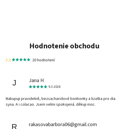
Hodnotenie obchodu
5,0
20 hodnotení
Jana H
J
9.3.2026
Nakupuji pravidelně, bezsacharidové bonbonky a lizatka pro dia
syna. A i colacao. Jsem velmi spokojená. děkuji moc.
rakasovabarbora06@gmail.com
R